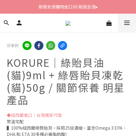
新朋友領購物金$100 點我去領▸
新朋友領購物金$100 點我去領▸
全館滿1800免運
新朋友領購物金$100 點我去領▸
分享到
KORURE｜綠貽貝油
(貓)9ml + 綠唇貽貝凍乾
(貓)50g / 關節保養 明星
產品
◆紐西蘭進口｜台灣獨家代理
常溫宅配
▌100%紐西蘭綠唇貽貝，採用25倍濃縮，富含Omega 3 EPA、
DHA 和 ETA 30多種必需脂肪酸!