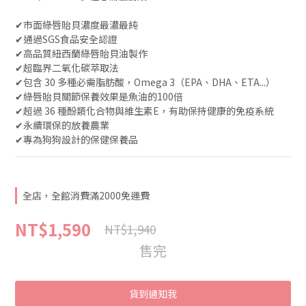
✔︎市面綠唇貽貝濃度最濃最純
✔︎通過SGS食品安全認證
✔︎高品質紐西蘭綠唇貽貝油製作
✔︎超臨界二氧化碳萃取法 
✔︎包含 30 多種必需脂肪酸，Omega 3（EPA、DHA、ETA...）
✔︎綠唇貽貝關節保養效果是魚油的100倍
✔︎超過 36 種酚類化合物與維生素E，有助保持健康的免疫系統
✔︎永續環保的放養農業
✔︎專為狗狗設計的保健保養品
全店，全館消費滿2000免運費
NT$1,590
NT$1,940
售完
貨到通知我