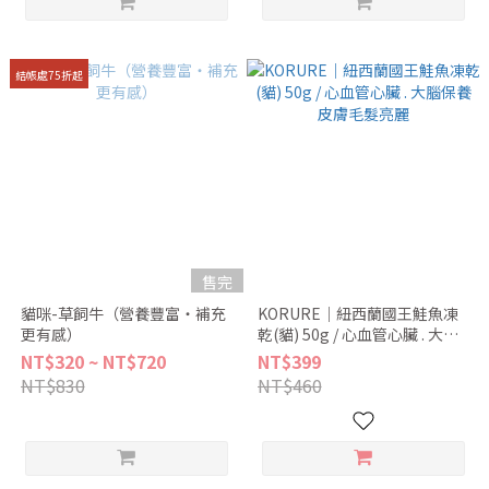
結帳處75折起
售完
貓咪-草飼牛（營養豐富・補充
KORURE｜紐西蘭國王鮭魚凍
更有感）
乾(貓) 50g / 心血管心臟 . 大腦
保養 皮膚毛髮亮麗
NT$320 ~ NT$720
NT$399
NT$830
NT$460