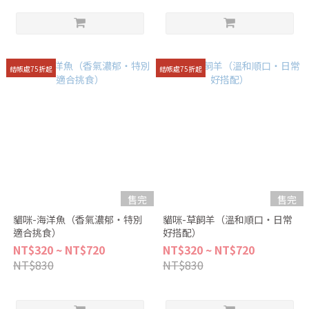
結帳處75折起
結帳處75折起
售完
售完
貓咪-海洋魚（香氣濃郁・特別
貓咪-草飼羊（溫和順口・日常
適合挑食）
好搭配）
NT$320 ~ NT$720
NT$320 ~ NT$720
NT$830
NT$830