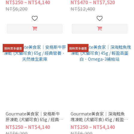
健．純淨超級食物
脂．訓練零食
NT$250 ~ NT$4,140
NT$470 ~ NT$7,520
NT$6,200
NT$12,400
限時買多優惠
限時買多優惠
Gourmate美食家｜安格斯牛
Gourmate美食家｜深海鱈魚
肝凍乾 (犬貓可食) 65g / 經典營
塊凍乾 (犬貓可食) 45g / 輕盈高
養．天然維生素庫
蛋白．Omega-3補給站
NT$250 ~ NT$4,140
NT$250 ~ NT$4,140
NT$6,200
NT$6,200