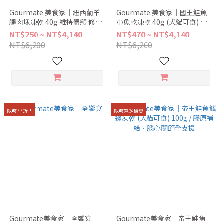
Gourmate 美食家｜紐西蘭羊
Gourmate 美食家｜國王鮭魚
腿肉塊凍乾 40g 維持體態 修復
小魚乾凍乾 40g (犬貓可食) 富
肌肉 富含維生素B群 重要礦物
含 Omega-3 有助 關節 毛髮 心
NT$250 ~ NT$4,140
NT$470 ~ NT$4,140
質
臟健康
NT$6,200
NT$6,200
限時77折！
限時買多優惠
Gourmate美食家｜全饗宴
Gourmate美食家｜帝王鮭魚