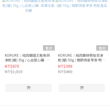
售完
售完
KORURE｜紐西蘭國王鮭魚卵
KORURE｜紐西蘭綠唇貽貝凍
凍乾(貓) 35g / 心血管心臟 . 皮
乾(貓) 50g / 關節救星零食 明星
膚毛髮亮麗
產品
NT$870
NT$399
NT$1,010
NT$460