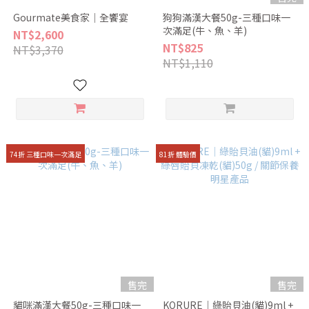
Gourmate美食家｜全饗宴
狗狗滿漢大餐50g-三種口味一
次滿足(牛、魚、羊)
NT$2,600
NT$825
NT$3,370
NT$1,110
74折 三種口味一次滿足
81折 體驗價
售完
售完
貓咪滿漢大餐50g-三種口味一
KORURE｜綠貽貝油(貓)9ml +