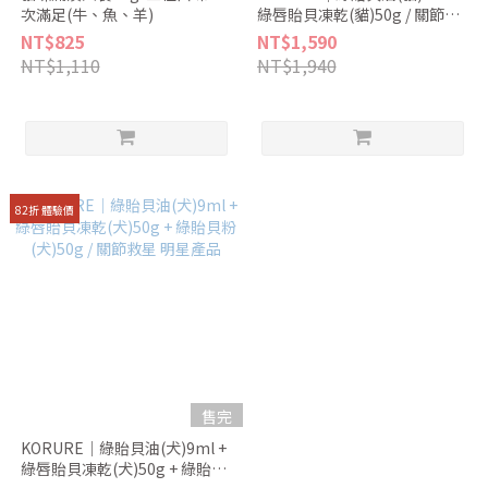
次滿足(牛、魚、羊)
綠唇貽貝凍乾(貓)50g / 關節保
養 明星產品
NT$825
NT$1,590
NT$1,110
NT$1,940
82折 體驗價
售完
KORURE｜綠貽貝油(犬)9ml +
綠唇貽貝凍乾(犬)50g + 綠貽貝