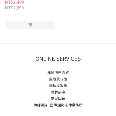
粉(犬)50g / 關節救星 明星產品
NT$2,480
NT$2,990
ONLINE SERVICES
運送服務方式
退換貨政策
隱私權政策
品牌故事
常見問題
律師團隊_國際通商法律事務所