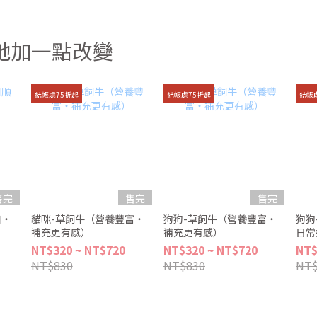
牠加一點改變
結帳處75折起
結帳處75折起
結帳
售完
售完
售完
口・
貓咪-草飼牛（營養豐富・
狗狗-草飼牛（營養豐富・
狗狗
補充更有感）
補充更有感）
日常
NT$320 ~ NT$720
NT$320 ~ NT$720
NT$
NT$830
NT$830
NT$