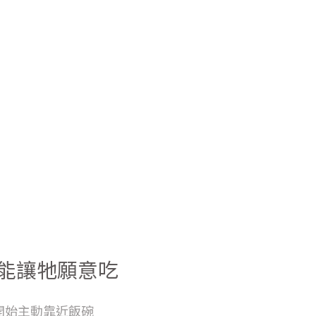
能讓牠願意吃
開始主動靠近飯碗