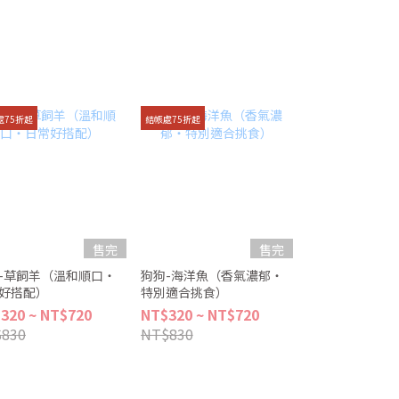
處75折起
結帳處75折起
售完
售完
-草飼羊（溫和順口・
狗狗-海洋魚（香氣濃郁・
好搭配）
特別適合挑食）
320 ~ NT$720
NT$320 ~ NT$720
830
NT$830