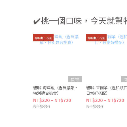
✔️挑一個口味，今天就幫
結帳處75折起
結帳處75折起
售完
貓咪-海洋魚（香氣濃郁・
貓咪-草飼羊（溫和順
特別適合挑食）
日常好搭配）
NT$320 ~ NT$720
NT$320 ~ NT$720
NT$830
NT$830