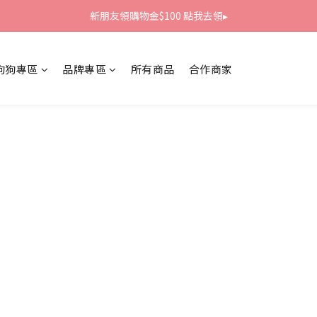
新朋友領購物金$100 點我去領▸
新朋友領購物金$100 點我去領▸
全館滿1800免運
狗狗專區
品牌專區
所有商品
合作商家
新朋友領購物金$100 點我去領▸