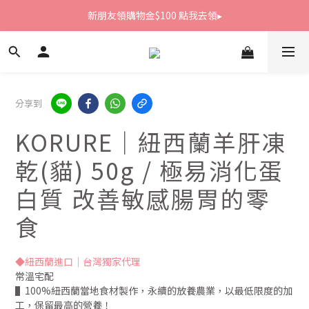
新朋友領購物金$100 點我去領▸
新朋友領購物金$100 點我去領▸
全館滿1800免運
新朋友領購物金$100 點我去領▸
分享到
KORURE｜紐西蘭羊肝凍
乾(貓) 50g / 極易消化蛋
白質 改善敏感腸胃的零
食
◆紐西蘭進口｜台灣獨家代理
常溫宅配
▌100%紐西蘭當地食材製作，永續的放養農業，以最低限度的加
工，保留最高的營養！