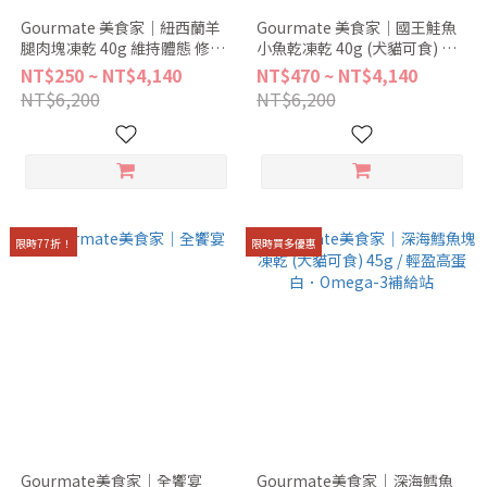
Gourmate 美食家｜紐西蘭羊
Gourmate 美食家｜國王鮭魚
腿肉塊凍乾 40g 維持體態 修復
小魚乾凍乾 40g (犬貓可食) 富
肌肉 富含維生素B群 重要礦物
含 Omega-3 有助 關節 毛髮 心
NT$250 ~ NT$4,140
NT$470 ~ NT$4,140
質
臟健康
NT$6,200
NT$6,200
限時77折！
限時買多優惠
Gourmate美食家｜全饗宴
Gourmate美食家｜深海鱈魚