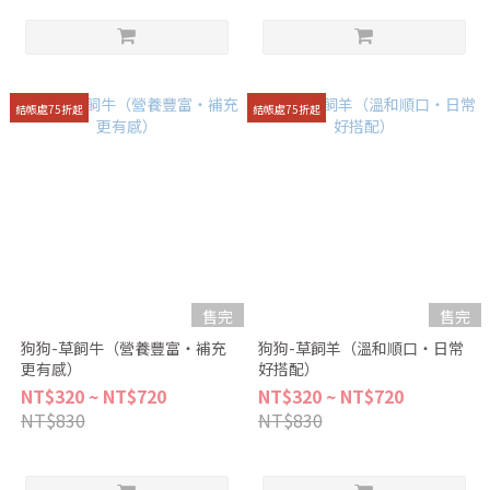
結帳處75折起
結帳處75折起
售完
售完
狗狗-草飼牛（營養豐富・補充
狗狗-草飼羊（溫和順口・日常
更有感）
好搭配）
NT$320 ~ NT$720
NT$320 ~ NT$720
NT$830
NT$830