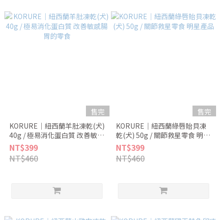
售完
售完
KORURE｜紐西蘭羊肚凍乾(犬)
KORURE｜紐西蘭綠唇貽貝凍
40g / 極易消化蛋白質 改善敏感
乾(犬) 50g / 關節救星零食 明星
腸胃的零食
產品
NT$399
NT$399
NT$460
NT$460