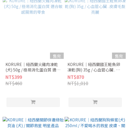
售完
售完
KORURE｜紐西蘭火雞肉凍乾
KORURE｜紐西蘭國王鮭魚卵
(犬) 50g / 極易消化蛋白質 適合
凍乾(狗) 35g / 心血管心臟 . 皮
敏感腸胃的零食
膚毛髮亮麗
NT$399
NT$870
NT$460
NT$1,010