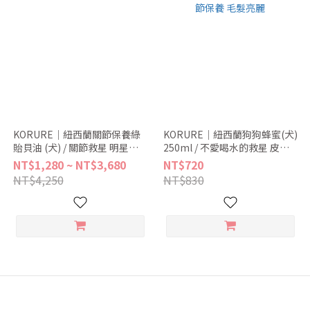
KORURE｜紐西蘭關節保養綠
KORURE｜紐西蘭狗狗蜂蜜(犬)
貽貝油 (犬) / 關節救星 明星產
250ml / 不愛喝水的救星 皮
品
膚、關節保養 毛髮亮麗
NT$1,280 ~ NT$3,680
NT$720
NT$4,250
NT$830