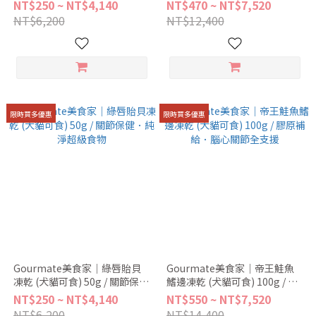
養．天然維生素庫
脂．訓練零食
NT$250 ~ NT$4,140
NT$470 ~ NT$7,520
NT$6,200
NT$12,400
限時買多優惠
限時買多優惠
Gourmate美食家｜綠唇貽貝
Gourmate美食家｜帝王鮭魚
凍乾 (犬貓可食) 50g / 關節保
鰭邊凍乾 (犬貓可食) 100g / 膠
健．純淨超級食物
原補給．腦心關節全支援
NT$250 ~ NT$4,140
NT$550 ~ NT$7,520
NT$6,200
NT$14,400