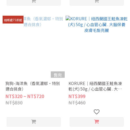
結帳處75折起
售完
狗狗-海洋魚（香氣濃郁・特別
KORURE｜紐西蘭國王鮭魚凍
適合挑食）
乾(犬) 50g / 心血管心臟 . 大腦
保養 皮膚毛髮亮麗
NT$320 ~ NT$720
NT$399
NT$830
NT$460