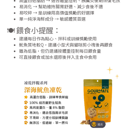
高蛋白低脂肪 → 適合體重控制、胰臟炎後期恢復毛孩
易消化 → 幫助維持腸胃舒適、減少食後不適
易咬碎 → 是訓練用高價值獎勵的好選擇
單一純淨海鮮成分 → 敏感體質首選
🍽️ 餵食小提醒：
建議每日作為點心、拌料或訓練獎勵使用
魷魚質地較Q，建議小型犬與貓咪剪小塊後再餵食
雖為低脂，但仍建議按體重控制每日餵食量
可直接餵食或加水還原後拌入主食中食用