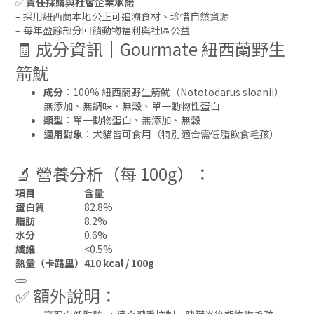
✅
責任採購與社會企業承諾
– 採用紐西蘭本地公正可追溯食材、珍惜自然資源
– 每年盈餘部分回饋動物福利與社區公益
🧾 成分資訊｜Gourmate 紐西蘭野生
箭魷
成分
：100% 紐西蘭野生箭魷（Nototodarus sloanii）
無添加、無調味、無穀、單一動物性蛋白
類型
：單一動物蛋白、無添加、無穀
適用對象
：犬貓皆可食用（特別適合需低脂飲食毛孩）
🔬 營養分析（每 100g）：
項目
含量
蛋白質
82.8%
脂肪
8.2%
水分
0.6%
纖維
<0.5%
熱量（卡路里）
410 kcal / 100g
✅ 額外說明：