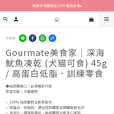
新朋友領購物金$100 點我去領▸
新朋友領購物金$100 點我去領▸
全館滿1800免運
新朋友領購物金$100 點我去領▸
分享到
Gourmate美食家｜深海
魷魚凍乾 (犬貓可食) 45g
/ 高蛋白低脂．訓練零食
◆紐西蘭進口｜台灣獨家代理
常溫宅配｜犬貓適用
✅ 100% 紐西蘭野生魷魚製作
✅ 高蛋白、低脂肪，適合控制體重或胰臟敏感毛孩
✅ 易消化、腸胃負擔低，敏感體質也能安心享用