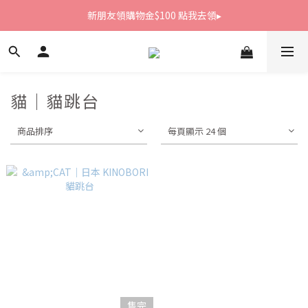
新朋友領購物金$100 點我去領▸
新朋友領購物金$100 點我去領▸
全館滿1800免運
新朋友領購物金$100 點我去領▸
貓｜貓跳台
商品排序
每頁顯示 24 個
售完