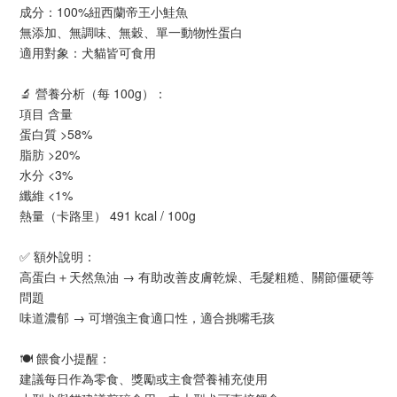
成分：100%紐西蘭帝王小鮭魚
無添加、無調味、無穀、單一動物性蛋白
適用對象：犬貓皆可食用
🔬 營養分析（每 100g）：
項目 含量
蛋白質 >58%
脂肪 >20%
水分 <3%
纖維 <1%
熱量（卡路里） 491 kcal / 100g
✅ 額外說明：
高蛋白＋天然魚油 → 有助改善皮膚乾燥、毛髮粗糙、關節僵硬等
問題
味道濃郁 → 可增強主食適口性，適合挑嘴毛孩
🍽️ 餵食小提醒：
建議每日作為零食、獎勵或主食營養補充使用