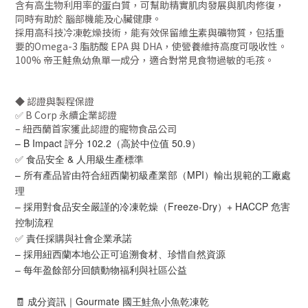
含有高生物利用率的蛋白質，可幫助精實肌肉發展與肌肉修復，
同時有助於 腦部機能及心臟健康。
採用高科技冷凍乾燥技術，能有效保留維生素與礦物質，包括重
要的Omega-3 脂肪酸 EPA 與 DHA，使營養維持高度可吸收性。
100% 帝王鮭魚幼魚單一成分，適合對常見食物過敏的毛孩。
◆ 認證與製程保證
✅ B Corp 永續企業認證
– 紐西蘭首家獲此認證的寵物食品公司
– B Impact 評分 102.2（高於中位值 50.9）
✅ 食品安全 & 人用級生產標準
– 所有產品皆由符合紐西蘭初級產業部（MPI）輸出規範的工廠處
理
– 採用對食品安全嚴謹的冷凍乾燥（Freeze-Dry）+ HACCP 危害
控制流程
✅ 責任採購與社會企業承諾
– 採用紐西蘭本地公正可追溯食材、珍惜自然資源
– 每年盈餘部分回饋動物福利與社區公益
🧾 成分資訊｜Gourmate 國王鮭魚小魚乾凍乾