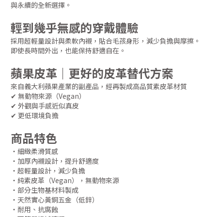
與永續的全新選擇。
輕到幾乎無感的穿戴體驗
採用超輕量設計與柔軟內襯，貼合毛孩身形，減少負擔與摩擦。
即使長時間外出，也能保持舒適自在。
蘋果皮革｜更好的皮革替代方案
來自義大利蘋果產業的副產品，經再製成高品質素皮革材質
✔ 無動物來源（Vegan）
✔ 外觀與手感近似真皮
✔ 更低環境負擔
商品特色
・細緻柔滑質感
・加厚內襯設計，提升舒適度
・超輕量設計，減少負擔
・純素皮革（Vegan），無動物來源
・部分生物基材料製成
・天然實心黃銅五金（低鋅）
・耐用、抗腐蝕