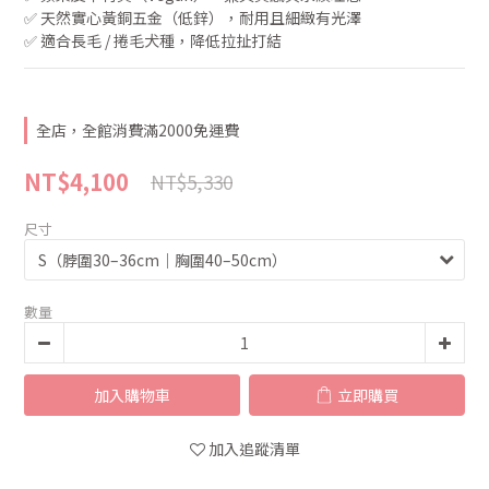
✅ 天然實心黃銅五金（低鋅），耐用且細緻有光澤
✅ 適合長毛 / 捲毛犬種，降低拉扯打結
全店，全館消費滿2000免運費
NT$4,100
NT$5,330
尺寸
數量
加入購物車
立即購買
加入追蹤清單