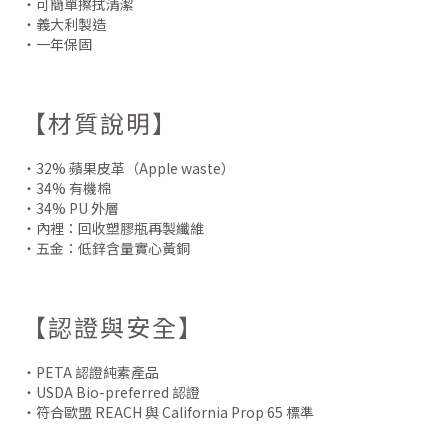
・可簡單擦拭清潔
・義大利製造
・一年保固
【材質說明】
・32% 蘋果皮革（Apple waste）
・34% 有機棉
・34% PU 外層
・內裡：回收塑膠瓶再製纖維
・五金：低鋅含量實心黃銅
【認證與安全】
・PETA 認證純素產品
・USDA Bio-preferred 認證
・符合歐盟 REACH 與 California Prop 65 標準