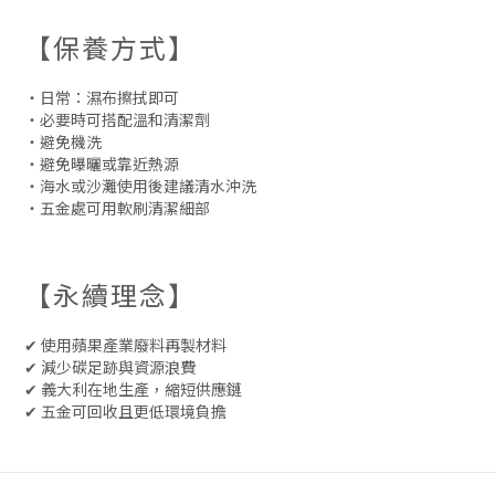
【保養方式】
・日常：濕布擦拭即可
・必要時可搭配溫和清潔劑
・避免機洗
・避免曝曬或靠近熱源
・海水或沙灘使用後建議清水沖洗
・五金處可用軟刷清潔細部
【永續理念】
✔ 使用蘋果產業廢料再製材料
✔ 減少碳足跡與資源浪費
✔ 義大利在地生產，縮短供應鏈
✔ 五金可回收且更低環境負擔