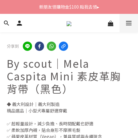
新朋友領購物金$100 點我去領▸
新朋友領購物金$100 點我去領▸
全館滿1800免運
新朋友領購物金$100 點我去領▸
分享到
By scout｜Mela
Caspita Mini 素皮革胸
背帶（黑色）
◆ 義大利設計｜義大利製造
精品選品｜小型犬專屬舒適穿戴
✅ 超輕量設計，減少負擔、長時間配戴也舒適
✅ 柔軟加厚內襯，貼合身形不摩擦毛髮
✅ 蘋果皮革材質（Vegan），兼具質感與永續理念