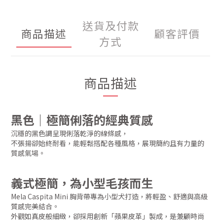
送貨及付款
商品描述
顧客評價
方式
商品描述
黑色｜極簡俐落的經典質感
沉穩的黑色調呈現俐落乾淨的線條感，
不張揚卻始終耐看，能輕鬆搭配各種風格，展現簡約且有力量的
質感氣場。
義式極簡，為小型毛孩而生
Mela Caspita Mini 胸背帶專為小型犬打造，將輕盈、舒適與高級
質感完美結合。
外觀如真皮般細緻，卻採用創新「蘋果皮革」製成，是兼顧時尚