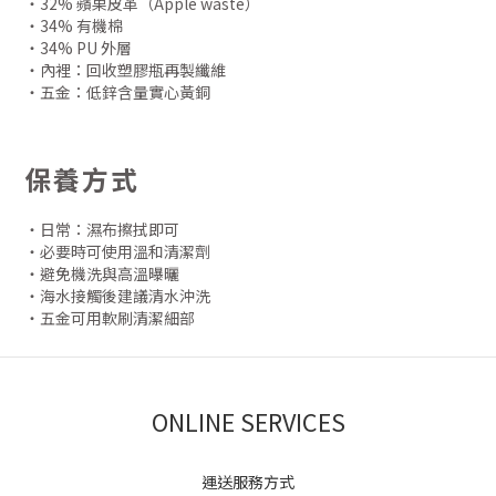
・32% 蘋果皮革（Apple waste）
・34% 有機棉
・34% PU 外層
・內裡：回收塑膠瓶再製纖維
・五金：低鋅含量實心黃銅
保養方式
・日常：濕布擦拭即可
・必要時可使用溫和清潔劑
・避免機洗與高溫曝曬
・海水接觸後建議清水沖洗
・五金可用軟刷清潔細部
ONLINE SERVICES
運送服務方式