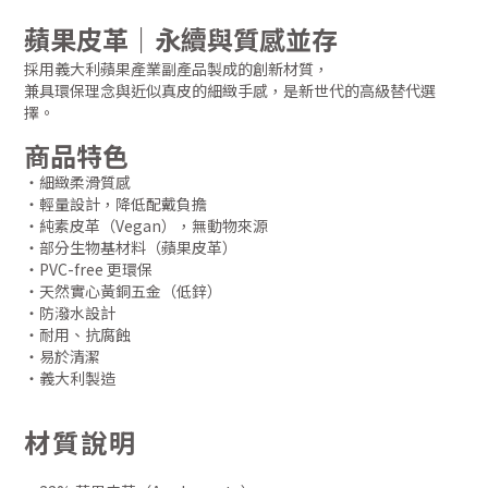
蘋果皮革｜永續與質感並存
採用義大利蘋果產業副產品製成的創新材質，
兼具環保理念與近似真皮的細緻手感，是新世代的高級替代選
擇。
商品特色
・細緻柔滑質感
・輕量設計，降低配戴負擔
・純素皮革（Vegan），無動物來源
・部分生物基材料（蘋果皮革）
・PVC-free 更環保
・天然實心黃銅五金（低鋅）
・防潑水設計
・耐用、抗腐蝕
・易於清潔
・義大利製造
材質說明