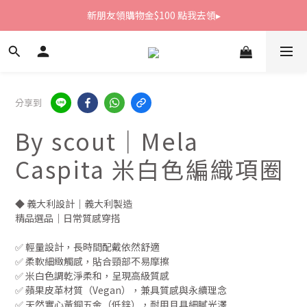
新朋友領購物金$100 點我去領▸
新朋友領購物金$100 點我去領▸
全館滿1800免運
新朋友領購物金$100 點我去領▸
分享到
By scout｜Mela
Caspita 米白色編織項圈
◆ 義大利設計｜義大利製造
精品選品｜日常質感穿搭
✅ 輕量設計，長時間配戴依然舒適
✅ 柔軟細緻觸感，貼合頸部不易摩擦
✅ 米白色調乾淨柔和，呈現高級質感
✅ 蘋果皮革材質（Vegan），兼具質感與永續理念
✅ 天然實心黃銅五金（低鋅），耐用且具細膩光澤