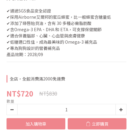
✔︎通過SGS食品安全認證
✔︎採用Airborne艾爾邦的蜜瓜蜂蜜，比一般蜂蜜含糖量低
✔︎添加了綠唇貽貝油，含有 30 多種必需脂肪酸
✔︎含Omega-3 EPA、DHA 和 ETA，可支撐保健關節
✔︎適合保養腦部、心臟、心血管與皮膚健康
✔︎低糖適口性佳，成為最美味的 Omega-3 補充品
✔︎專為狗狗設計的營養補充品
產品效期：2028/09
全店，全館消費滿2000免運費
NT$720
NT$830
數量
加入購物車
立即購買