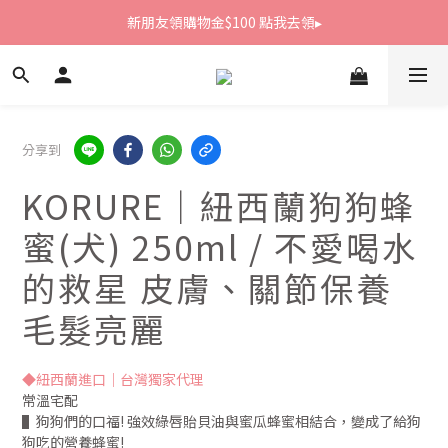
新朋友領購物金$100 點我去領▸
新朋友領購物金$100 點我去領▸
全館滿1800免運
新朋友領購物金$100 點我去領▸
分享到
KORURE｜紐西蘭狗狗蜂
蜜(犬) 250ml / 不愛喝水
的救星 皮膚、關節保養
毛髮亮麗
◆紐西蘭進口｜台灣獨家代理
常溫宅配
▌狗狗們的口福! 強效綠唇貽貝油與蜜瓜蜂蜜相結合，變成了給狗
狗吃的營養蜂蜜!