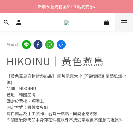
新朋友領購物金$100 點我去領▸
新朋友領購物金$100 點我去領▸
全館滿1800免運
新朋友領購物金$100 點我去領▸
分享到
HIKOINU｜黃色燕鳥
【黃色燕鳥寵物背帶飾品】 圖片示意大小 (若需實際測量請私訊小
編)
品牌：HIKOINU
產地：韓國品牌
固定於背帶、項圈上
固定方式：纏繞魔鬼氈
每件商品為手工製作，若有一點點不同屬正常現象
※銷售後除商品本身存在瑕疵以外不接受穿戴後不滿意而退貨※