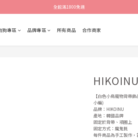
新朋友領購物金$100 點我去領▸
全館滿1800免運
新朋友領購物金$100 點我去領▸
狗狗專區
品牌專區
所有商品
合作商家
HIKOI
【白色小鳥寵物背帶飾品
小編)
品牌：HIKOINU
產地：韓國品牌
固定於背帶、項圈上
固定方式：魔鬼氈
每件商品為手工製作，