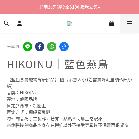
新朋友領購物金$100 點我去領▸
新朋友領購物金$100 點我去領▸
全館滿1800免運
新朋友領購物金$100 點我去領▸
分享到
HIKOINU｜藍色燕鳥
【藍色燕鳥寵物背帶飾品】 圖片示意大小 (若需實際測量請私訊小
編)
品牌：HIKOINU
產地：韓國品牌
固定於背帶、項圈上
固定方式：纏繞魔鬼氈
每件商品為手工製作，若有一點點不同屬正常現象
※銷售後除商品本身存在瑕疵以外不接受穿戴後不滿意而退貨※