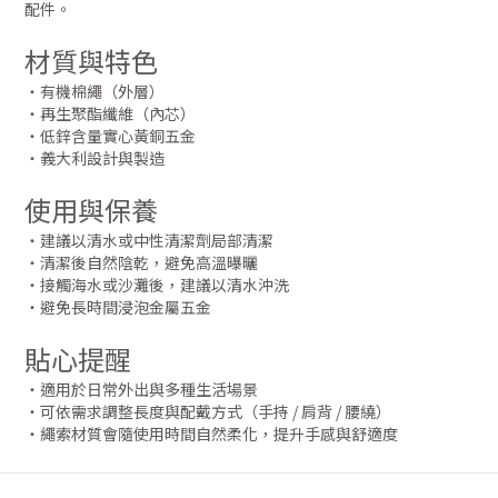
配件。
材質與特色
・有機棉繩（外層）
・再生聚酯纖維（內芯）
・低鋅含量實心黃銅五金
・義大利設計與製造
使用與保養
・建議以清水或中性清潔劑局部清潔
・清潔後自然陰乾，避免高溫曝曬
・接觸海水或沙灘後，建議以清水沖洗
・避免長時間浸泡金屬五金
貼心提醒
・適用於日常外出與多種生活場景
・可依需求調整長度與配戴方式（手持 / 肩背 / 腰繞）
・繩索材質會隨使用時間自然柔化，提升手感與舒適度