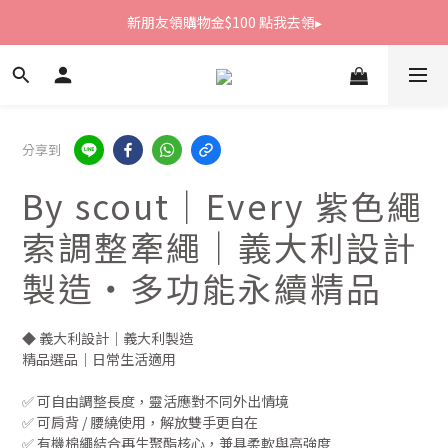
新朋友領購物金$100 點我去領▸
新朋友領購物金$100 點我去領▸
全館滿1800免運
新朋友領購物金$100 點我去領▸
分享到
By scout｜Every 紫色繩
索調整牽繩｜義大利設計
製造・多功能永續精品
◆ 義大利設計｜義大利製造
精品選品｜日常生活適用
✅ 可自由調整長度，靈活應對不同外出情境
✅ 可肩背 / 腰繞使用，解放雙手更自在
✅ 有機棉繩結合再生聚酯核心，兼具柔軟與高強度