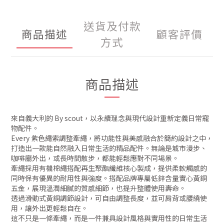
送貨及付款
商品描述
顧客評價
方式
商品描述
來自義大利的 By scout，以永續理念與現代設計重新定義日常寵
物配件。
Every 紫色繩索調整牽繩，將功能性與美感融合於簡約設計之中，
打造出一款能自然融入日常生活的精品配件。無論是城市漫步、
咖啡廳外出，或長時間散步，都能輕鬆應對不同場景。
牽繩採用有機棉繩搭配再生聚酯纖維核心製成，提供柔軟觸感的
同時保有優異的耐用性與強度。搭配品牌專屬低鋅含量實心黃銅
五金，展現溫潤細膩的質感細節，也提升整體使用壽命。
透過滑動式黃銅調節設計，可自由調整長度，並可肩背或腰繞使
用，讓外出更輕鬆自在。
這不只是一條牽繩，而是一件兼具設計風格與實用性的日常生活