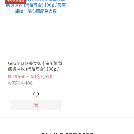
限時買多優惠
Gourmate美食家｜帝王鮭魚
鰭邊凍乾 (犬貓可食) 100g / 膠
原補給．腦心關節全支援
NT$550 ~ NT$7,520
NT$14,400