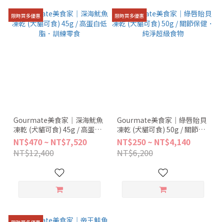
限時買多優惠
限時買多優惠
Gourmate美食家｜深海魷魚
Gourmate美食家｜綠唇貽貝
凍乾 (犬貓可食) 45g / 高蛋白
凍乾 (犬貓可食) 50g / 關節保
低脂．訓練零食
健．純淨超級食物
NT$470 ~ NT$7,520
NT$250 ~ NT$4,140
NT$12,400
NT$6,200