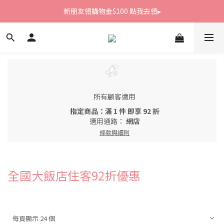
新朋友領購物金$100 點我去領▸
新朋友領購物金$100 點我去領▸
全館滿1800免運
新朋友領購物金$100 點我去領▸
所有顧客適用
指定商品：滿 1 件 即享 92 折
適用通路：
網店
條款與細則
全國大飯店住客92折優惠
每頁顯示 24 個