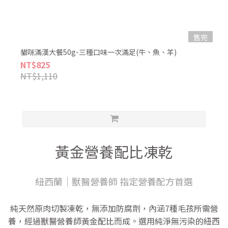
售完
貓咪滿漢大餐50g-三種口味一次滿足(牛、魚、羊)
NT$825
NT$1,110
黃金營養配比凍乾
紐西蘭｜獸醫營養師 指定營養配方首選
純天然原肉切製凍乾，無添加防腐劑，內涵7種毛孩所需營
養，經過獸醫營養師黃金配比而成。選用純淨無污染的紐西