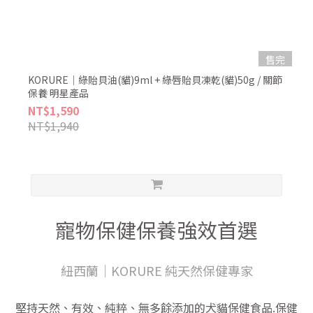
售完
KORURE｜綠貽貝油(貓)9ml + 綠唇貽貝凍乾(貓)50g / 關節
保養 明星產品
NT$1,590
NT$1,940
寵物保健保養強效首選
紐西蘭｜KORURE 純天然保健專家
堅持天然、有效、純粹、無多餘添加的犬貓保健食品.保健