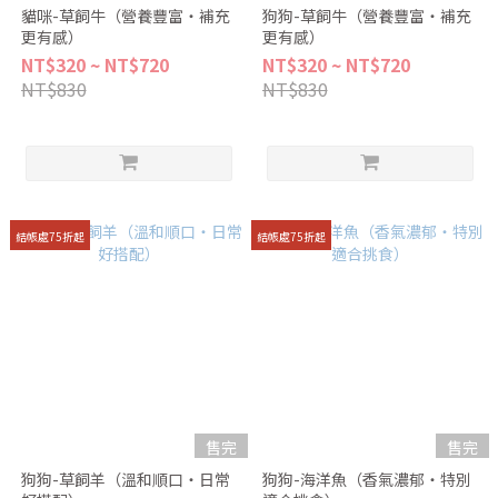
貓咪-草飼牛（營養豐富・補充
狗狗-草飼牛（營養豐富・補充
更有感）
更有感）
NT$320 ~ NT$720
NT$320 ~ NT$720
NT$830
NT$830
結帳處75折起
結帳處75折起
售完
售完
狗狗-草飼羊（溫和順口・日常
狗狗-海洋魚（香氣濃郁・特別