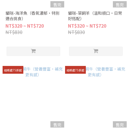
售完
售完
貓咪-海洋魚（香氣濃郁・特別
貓咪-草飼羊（溫和順口・日常
適合挑食）
好搭配）
NT$320 ~ NT$720
NT$320 ~ NT$720
NT$830
NT$830
結帳處75折起
結帳處75折起
售完
售完