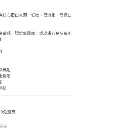
為核心蛋白來源，低敏、易消化、高適口
白敏感、腸胃較脆弱，或皮膚容易反覆不
用。
白
練獎勵
也愛吃
劑
毛孩
00免運費
250