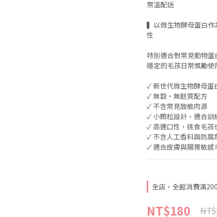
常溫配送
▍以微生物酵母蛋白作
性
特別適合對常見動物蛋
穩定的毛孩日常獎勵使
✓ 新世代微生物酵母蛋
✓ 無穀・無麩質配方
✓ 不含常見致敏肉源
✓ 小顆粒設計，適合訓
✓ 高適口性，挑食毛孩
✓ 不含人工香料與防腐
✓ 適合皮膚與腸胃敏感
全店，全館消費滿20
NT$180
NT$