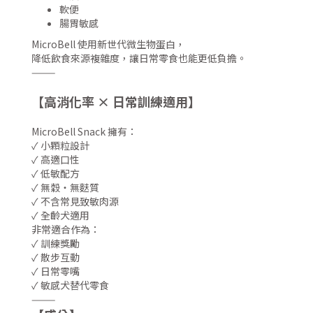
軟便
腸胃敏感
MicroBell 使用新世代微生物蛋白，
降低飲食來源複雜度，讓日常零食也能更低負擔。
———
【
高消化率 × 日常訓練適用
】
MicroBell Snack 擁有：
✓ 小顆粒設計
✓ 高適口性
✓ 低敏配方
✓ 無穀・無麩質
✓ 不含常見致敏肉源
✓ 全齡犬適用
非常適合作為：
✓ 訓練獎勵
✓ 散步互動
✓ 日常零嘴
✓ 敏感犬替代零食
———