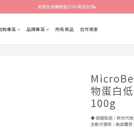
新朋友領購物金$100 點我去領▸
新朋友領購物金$100 點我去領▸
全館滿1800免運
狗狗專區
品牌專區
所有商品
合作商家
新朋友領購物金$100 點我去領▸
Micro
物蛋白低
100g
◆ 德國製造｜新世代
全齡犬適用｜敏感體質