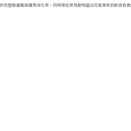
源，提供完整胺基酸與優秀消化率，同時降低常見動物蛋白可能帶來的飲食負