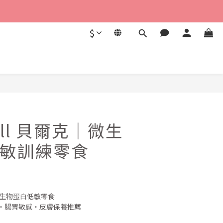
$
Bell 貝爾克｜微生
敏訓練零食
微生物蛋白低敏零食
・腸胃敏感・皮膚保養推薦