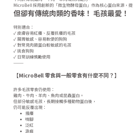
MicroBell 採用創新的「微生物酵母蛋白」作為核心蛋白來
但卻有傳統肉類的香味！ 毛孩最愛！
特別適合：
✓ 皮膚容易紅癢、反覆抓癢的毛孩
✓ 腸胃敏感、容易軟便的狗狗
✓ 對常見肉類蛋白較敏感的毛孩
✓ 挑食狗狗
✓ 日常訓練獎勵使用
———
【
MicroBell 零食與一般零食有什麼不同？
】
許多毛孩零食仍使用：
雞肉、牛肉、羊肉、魚肉或昆蟲蛋白。
但部分敏感毛孩，長期接觸多種動物蛋白後，
仍可能反覆出現：
搔癢
啃腳
泛紅
淚痕