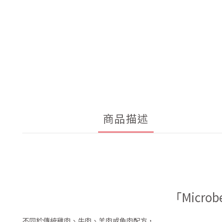
商品描述
「Micr
不同於傳統雞肉、牛肉、羊肉或魚肉配方，