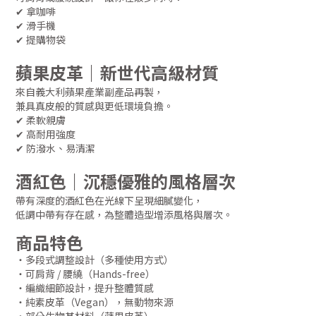
✔ 拿咖啡
✔ 滑手機
✔ 提購物袋
蘋果皮革｜新世代高級材質
來自義大利蘋果產業副產品再製，
兼具真皮般的質感與更低環境負擔。
✔ 柔軟親膚
✔ 高耐用強度
✔ 防潑水、易清潔
酒紅色｜沉穩優雅的風格層次
帶有深度的酒紅色在光線下呈現細膩變化，
低調中帶有存在感，為整體造型增添風格與層次。
商品特色
・多段式調整設計（多種使用方式）
・可肩背 / 腰繞（Hands-free）
・編織細節設計，提升整體質感
・純素皮革（Vegan），無動物來源