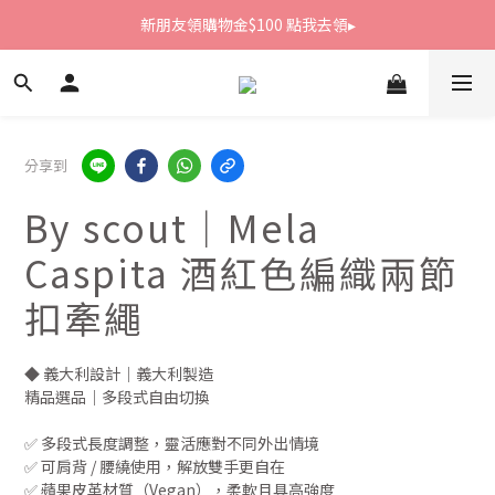
新朋友領購物金$100 點我去領▸
新朋友領購物金$100 點我去領▸
全館滿1800免運
新朋友領購物金$100 點我去領▸
分享到
By scout｜Mela
Caspita 酒紅色編織兩節
扣牽繩
◆ 義大利設計｜義大利製造
精品選品｜多段式自由切換
✅ 多段式長度調整，靈活應對不同外出情境
✅ 可肩背 / 腰繞使用，解放雙手更自在
✅ 蘋果皮革材質（Vegan），柔軟且具高強度