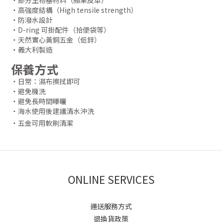
・部分生物基材料（蘋果皮革）
・高強度結構（High tensile strength）
・防潑水設計
・D-ring 可掛配件（拾便袋等）
・天然實心黃銅五金（低鋅）
・義大利製造
保養方式
・日常：濕布擦拭即可
・避免機洗
・避免長時間曝曬
・海水使用後建議清水沖洗
・五金可用軟刷清潔
ONLINE SERVICES
運送服務方式
退換貨政策