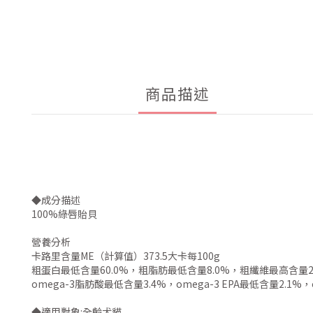
商品描述
◆成分描述
100%綠唇貽貝
營養分析
卡路里含量ME（計算值）373.5大卡每100g
粗蛋白最低含量60.0%，粗脂肪最低含量8.0%，粗纖維最高含量2.
omega-3脂肪酸最低含量3.4%，omega-3 EPA最低含量2.1%，o
◆適用對象:全齡犬貓