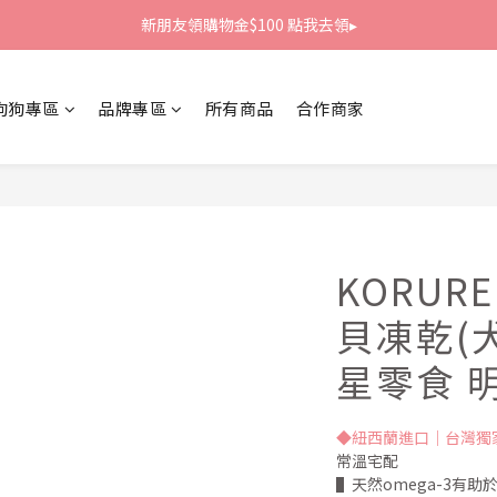
新朋友領購物金$100 點我去領▸
新朋友領購物金$100 點我去領▸
全館滿1800免運
狗狗專區
品牌專區
所有商品
合作商家
新朋友領購物金$100 點我去領▸
KORU
貝凍乾(犬
星零食 
◆紐西蘭進口｜台灣獨
常溫宅配
▌天然omega-3有