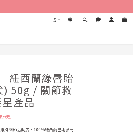
$
RE｜紐西蘭綠唇貽
) 50g / 關節救
明星產品
家代理
助於維持關節活動度，100%紐西蘭當地食材