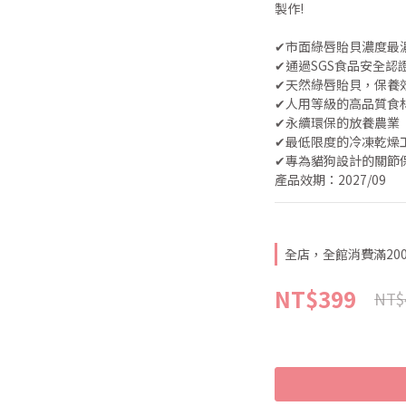
製作!
✔︎市面綠唇貽貝濃度最
✔︎通過SGS食品安全認
✔︎天然綠唇貽貝，保養
✔︎人用等級的高品質食
✔︎永續環保的放養農業
✔︎最低限度的冷凍乾
✔︎專為貓狗設計的關節
產品效期：2027/09
全店，全館消費滿20
NT$399
NT$