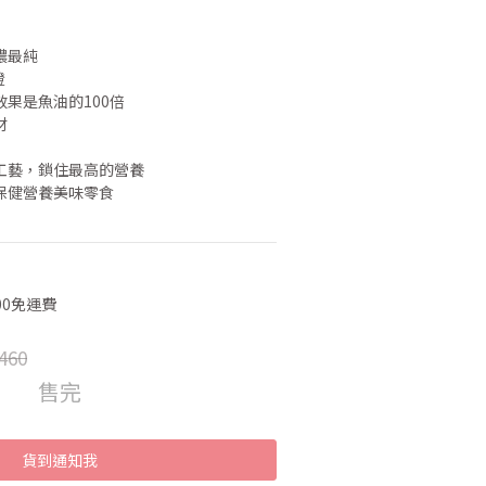
濃最純
證
效果是魚油的100倍
材
燥工藝，鎖住最高的營養
保健營養美味零食
00免運費
460
售完
貨到通知我