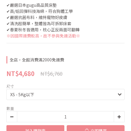
✔︎嚴選日本gugu高品質床墊
✔︎高/低回彈科技海綿，符合狗體工學
✔︎嚴選抗菌布料，維持寵物好皮膚
✔︎清洗超簡單，整體皆為可拆卸床套
✔︎春夏秋冬皆適用，枕心正反兩面可翻轉
※因國際運費較高，故不參與免運活動※ 
全店，全館消費滿2000免運費
NT$4,680
NT$6,760
尺寸
數量
加入購物車
立即購買