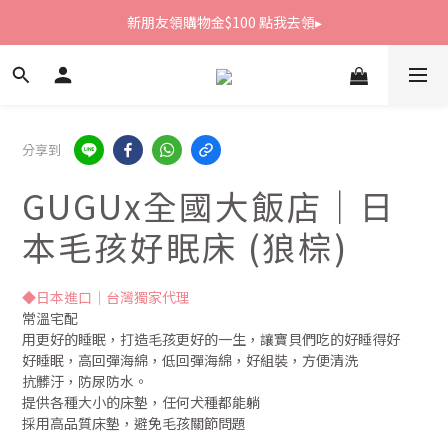
新朋友領購物金$100 點我去領▸
新朋友領購物金$100 點我去領▸
全館滿1800免運
新朋友領購物金$100 點我去領▸
分享到
GUGUx全國大飯店｜日
本毛孩好眠床 (狼棕)
◆日本進口｜台灣獨家代理
常溫宅配
用更好的睡眠，打造毛孩更好的一生，讓寶貝們吃的好睡得好
好睡眠，高回彈海綿，低回彈海綿，好組裝，方便清洗
抗髒汙，防尿防水。
提供各種大小的床墊，任何犬種都能躺
採用高品質床墊，避免毛孩關節問題