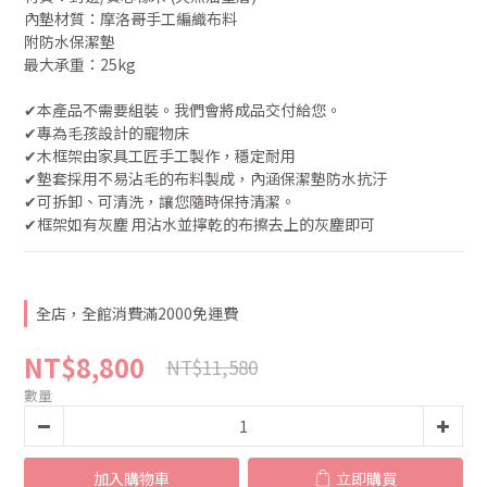
內墊材質：摩洛哥手工編織布料
附防水保潔墊
最大承重：25kg
✔︎本產品不需要組裝。我們會將成品交付給您。
✔︎專為毛孩設計的寵物床
✔︎木框架由家具工匠手工製作，穩定耐用
✔︎墊套採用不易沾毛的布料製成，內涵保潔墊防水抗汙
✔︎可拆卸、可清洗，讓您隨時保持清潔。
✔︎框架如有灰塵 用沾水並擰乾的布擦去上的灰塵即可
全店，全館消費滿2000免運費
NT$8,800
NT$11,580
數量
加入購物車
立即購買