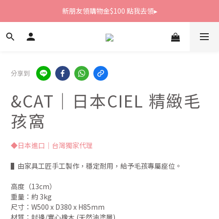
新朋友領購物金$100 點我去領▸
新朋友領購物金$100 點我去領▸
全館滿1800免運
新朋友領購物金$100 點我去領▸
分享到
&CAT｜日本CIEL 精緻毛
孩窩
◆日本進口｜台灣獨家代理
▌由家具工匠手工製作，穩定耐用，給予毛孩專屬座位。
高度（13cm）
重量：約 3kg
尺寸：W500 x D380 x H85mm
材質：封邊/實心橡木 (天然油塗層)