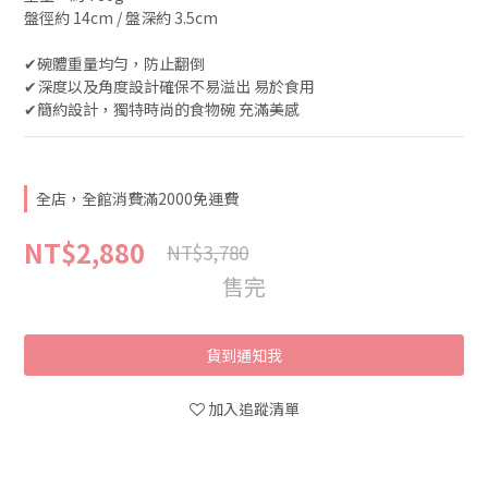
盤徑約 14cm / 盤深約 3.5cm
✔︎碗體重量均勻，防止翻倒
✔︎深度以及角度設計確保不易溢出 易於食用
✔︎簡約設計，獨特時尚的食物碗 充滿美感
全店，全館消費滿2000免運費
NT$2,880
NT$3,780
售完
貨到通知我
加入追蹤清單