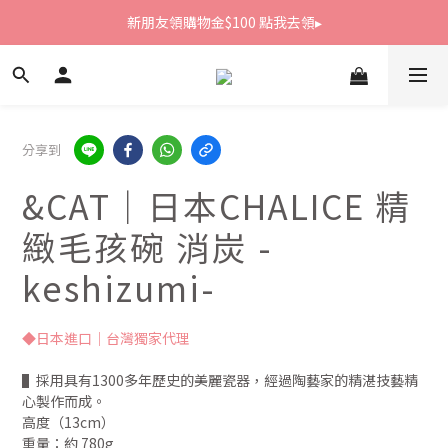
新朋友領購物金$100 點我去領▸
新朋友領購物金$100 點我去領▸
全館滿1800免運
新朋友領購物金$100 點我去領▸
分享到
&CAT｜日本CHALICE 精
緻毛孩碗 消炭 -
keshizumi-
◆日本進口｜台灣獨家代理
▌採用具有1300多年歷史的美麗瓷器，經過陶藝家的精湛技藝精
心製作而成。
高度（13cm）
重量：約 780g