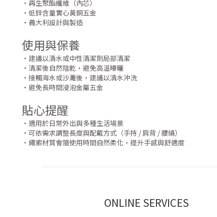
・再生聚酯纖維（內芯）
・低鋅含量實心黃銅五金
・義大利設計與製造
使用與保養
・建議以清水或中性清潔劑局部清潔
・清潔後自然陰乾，避免高溫曝曬
・接觸海水或沙灘後，建議以清水沖洗
・避免長時間浸泡金屬五金
貼心提醒
・適用於日常外出與多種生活場景
・可依需求調整長度與配戴方式（手持 / 肩背 / 腰繞）
・繩索材質會隨使用時間自然柔化，提升手感與舒適度
ONLINE SERVICES