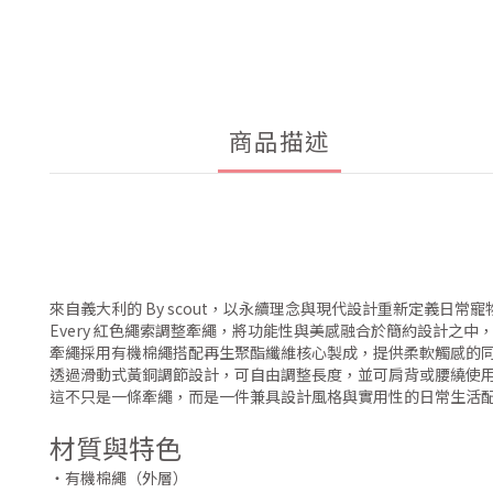
商品描述
來自義大利的 By scout，以永續理念與現代設計重新定義日常
Every 紅色繩索調整牽繩，將功能性與美感融合於簡約設計
牽繩採用有機棉繩搭配再生聚酯纖維核心製成，提供柔軟觸感的
透過滑動式黃銅調節設計，可自由調整長度，並可肩背或腰繞使
這不只是一條牽繩，而是一件兼具設計風格與實用性的日常生活
材質與特色
・有機棉繩（外層）