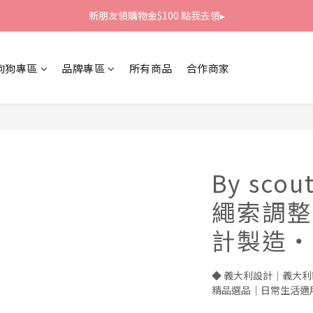
新朋友領購物金$100 點我去領▸
新朋友領購物金$100 點我去領▸
全館滿1800免運
狗狗專區
品牌專區
所有商品
合作商家
新朋友領購物金$100 點我去領▸
By sco
繩索調整
計製造・
◆ 義大利設計｜義大利
精品選品｜日常生活適