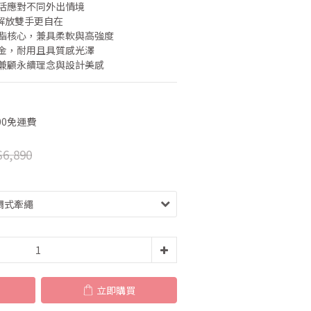
靈活應對不同外出情境
，解放雙手更自在
聚酯核心，兼具柔軟與高強度
五金，耐用且具質感光澤
，兼顧永續理念與設計美感
00免運費
6,890
立即購買