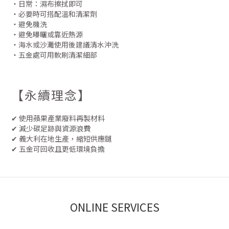
・日常：濕布擦拭即可
・必要時可搭配溫和清潔劑
・避免機洗
・避免曝曬或靠近熱源
・海水或沙灘使用後建議清水沖洗
・五金處可用軟刷清潔細部
【永續理念】
✔ 使用蘋果產業廢料再製材料
✔ 減少碳足跡與資源浪費
✔ 義大利在地生產，縮短供應鏈
✔ 五金可回收且更低環境負擔
ONLINE SERVICES