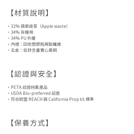
【材質說明】
・32% 蘋果皮革（Apple waste）
・34% 有機棉
・34% PU 外層
・內裡：回收塑膠瓶再製纖維
・五金：低鋅含量實心黃銅
【認證與安全】
・PETA 認證純素產品
・USDA Bio-preferred 認證
・符合歐盟 REACH 與 California Prop 65 標準
【保養方式】