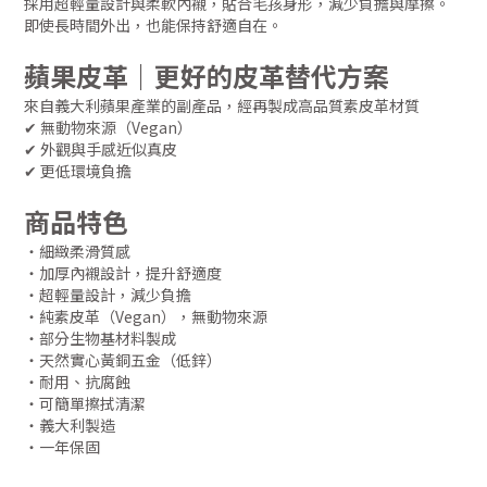
採用超輕量設計與柔軟內襯，貼合毛孩身形，減少負擔與摩擦。
即使長時間外出，也能保持舒適自在。
蘋果皮革｜更好的皮革替代方案
來自義大利蘋果產業的副產品，經再製成高品質素皮革材質
✔ 無動物來源（Vegan）
✔ 外觀與手感近似真皮
✔ 更低環境負擔
商品特色
・細緻柔滑質感
・加厚內襯設計，提升舒適度
・超輕量設計，減少負擔
・純素皮革（Vegan），無動物來源
・部分生物基材料製成
・天然實心黃銅五金（低鋅）
・耐用、抗腐蝕
・可簡單擦拭清潔
・義大利製造
・一年保固