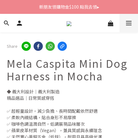
新朋友領購物金$100 點我去領▸
新朋友領購物金$100 點我去領▸
全館滿1800免運
新朋友領購物金$100 點我去領▸
Share
Mela Caspita Mini Dog
Harness in Mocha
◆ 義大利設計｜義大利製造
精品選品｜日常質感穿搭
✅ 超輕量設計，減少負擔、長時間配戴依然舒適
✅ 柔軟內襯結構，貼合身形不易摩擦
✅ 咖啡色調溫潤自然，低調展現品味層次
✅ 蘋果皮革材質（Vegan），兼具質感與永續理念
✅ 天然實心黃銅五金（低鋅），耐用且具高級光澤