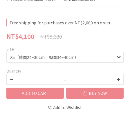
Free shipping for purchases over NT$2,000 on order
NT$4,100
NT$5,330
Size
Quantity
ADD TO CART
BUY NOW
Add to Wishlist