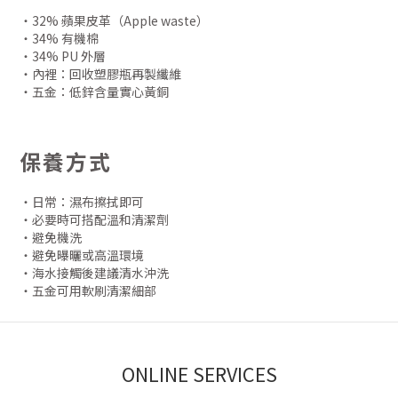
・32% 蘋果皮革（Apple waste）
・34% 有機棉
・34% PU 外層
・內裡：回收塑膠瓶再製纖維
・五金：低鋅含量實心黃銅
保養方式
・日常：濕布擦拭即可
・必要時可搭配溫和清潔劑
・避免機洗
・避免曝曬或高溫環境
・海水接觸後建議清水沖洗
・五金可用軟刷清潔細部
ONLINE SERVICES