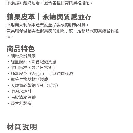
不張揚卻始終耐看，適合各種日常與風格搭配。
蘋果皮革｜永續與質感並存
採用義大利蘋果產業副產品製成的創新材質，
兼具環保理念與近似真皮的細緻手感，是新世代的高級替代選
擇。
商品特色
・細緻柔滑質感
・輕量設計，降低配戴負擔
・耐用結構，適合日常使用
・純素皮革（Vegan），無動物來源
・部分生物基材料製成
・天然實心黃銅五金（低鋅）
・防潑水設計
・易於清潔保養
・義大利製造
材質說明