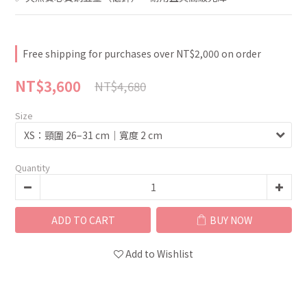
Free shipping for purchases over NT$2,000 on order
NT$3,600
NT$4,680
Size
Quantity
ADD TO CART
BUY NOW
Add to Wishlist