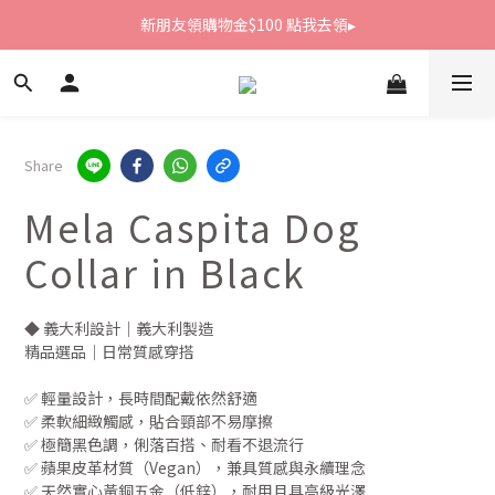
新朋友領購物金$100 點我去領▸
新朋友領購物金$100 點我去領▸
全館滿1800免運
新朋友領購物金$100 點我去領▸
Share
Mela Caspita Dog
Collar in Black
◆ 義大利設計｜義大利製造
精品選品｜日常質感穿搭
✅ 輕量設計，長時間配戴依然舒適
✅ 柔軟細緻觸感，貼合頸部不易摩擦
✅ 極簡黑色調，俐落百搭、耐看不退流行
✅ 蘋果皮革材質（Vegan），兼具質感與永續理念
✅ 天然實心黃銅五金（低鋅），耐用且具高級光澤