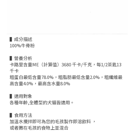
▌成分描述
100%牛骨粉
▌營養分析
卡路里含量ME（計算值）3680 千卡/千克，每1/2茶匙13
千卡
粗蛋白最低含量78.0%，粗脂肪最低含量2.0%，粗纖維最
高含量4.0%，最高含水量8.0%
▌適用對象
各種年齡,全體型的犬貓皆適用。
▌食用方法
加溫水攪拌即可為您的毛孩製作即溶飲料 ，
或者撒在毛孩的食物上並混合