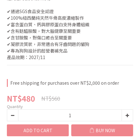
✔︎通過SGS食品安全認證
✔︎100%紐西蘭純天然牛骨高度濃縮製作
✔︎富含蛋白質、鈣與膠原蛋白支持身體組織
✔︎含有麩醯胺酸，對大腦健康至關重要
✔︎含甘胺酸，對傷口癒合至關重要
✔︎凝膠流質狀，非常適合有牙齒問題的貓狗
✔︎專為狗狗設計的超營養補充品
產品效期：2027/11
Free shipping for purchases over NT$2,000 on order
NT$480
NT$560
Quantity
ADD TO CART
BUY NOW