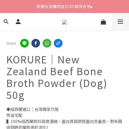
新朋友領購物金$100 點我去領▸
新朋友領購物金$100 點我去領▸
全館滿1800免運
新朋友領購物金$100 點我去領▸
Share
KORURE｜New
Zealand Beef Bone
Broth Powder (Dog)
50g
◆紐西蘭進口｜台灣獨家代理
常溫宅配
▌100%紐西蘭原料高度濃縮，蛋白質與膠原蛋白含量高，對有腸
道問題的貓狗易於消化!