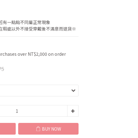
若有一點點不同屬正常現象
在瑕疵以外不接受穿戴後不滿意而退貨※
urchases over NT$2,000 on order
75
BUY NOW