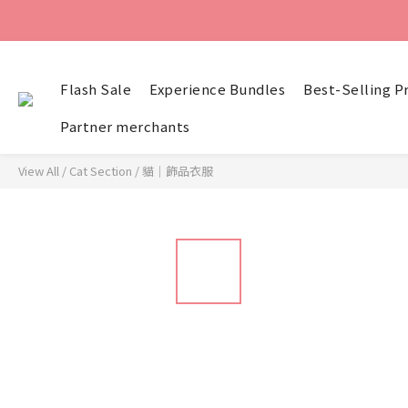
Flash Sale
Experience Bundles
Best-Selling P
Partner merchants
View All
/
Cat Section
/
貓｜飾品衣服