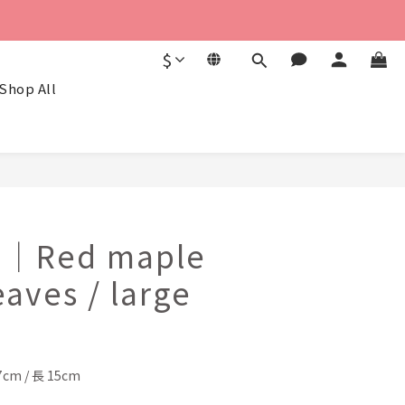
$
Shop All
BUY NOW
U｜Red maple
aves / large
m / 長 15cm