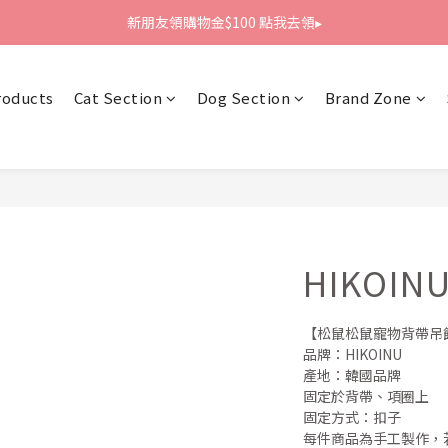
新朋友領購物金$100 點我去領▸
新朋友領購物金$100 點我去領▸
全館滿1800免運
roducts
Cat Section
Dog Section
Brand Zone
新朋友領購物金$100 點我去領▸
HIKOINU
【松鼠松鼠寵物背帶吊
品牌：HIKOINU
產地：韓國品牌
固定於背帶、項圈上
固定方式：扣子
每件商品為手工製作，