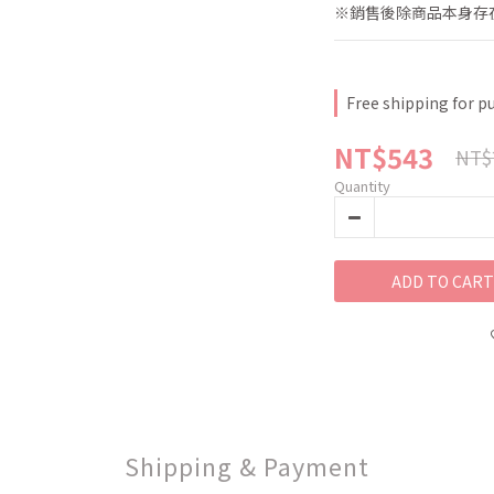
※銷售後除商品本身存
Free shipping for p
NT$543
NT$
Quantity
ADD TO CART
Shipping & Payment