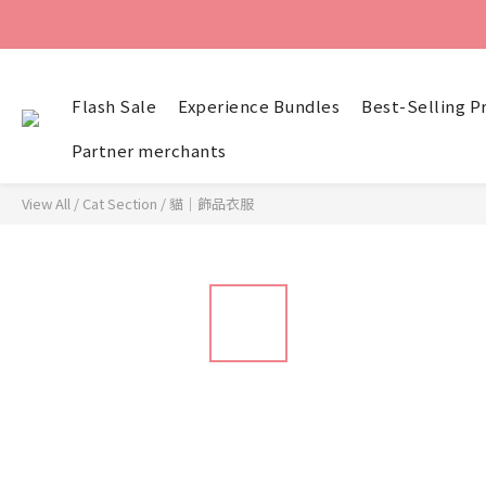
Flash Sale
Experience Bundles
Best-Selling P
Partner merchants
View All
/
Cat Section
/
貓｜飾品衣服