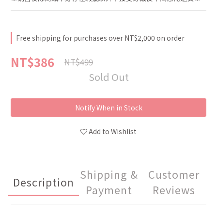
Free shipping for purchases over NT$2,000 on order
NT$386
NT$499
Sold Out
Notify When in Stock
Add to Wishlist
Shipping &
Customer
Description
Payment
Reviews