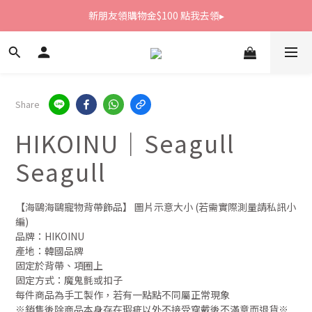
新朋友領購物金$100 點我去領▸
新朋友領購物金$100 點我去領▸
全館滿1800免運
新朋友領購物金$100 點我去領▸
Share
HIKOINU｜Seagull
Seagull
【海鷗海鷗寵物背帶飾品】 圖片示意大小 (若需實際測量請私訊小
編)
品牌：HIKOINU
產地：韓國品牌
固定於背帶、項圈上
固定方式：魔鬼氈或扣子
每件商品為手工製作，若有一點點不同屬正常現象
※銷售後除商品本身存在瑕疵以外不接受穿戴後不滿意而退貨※