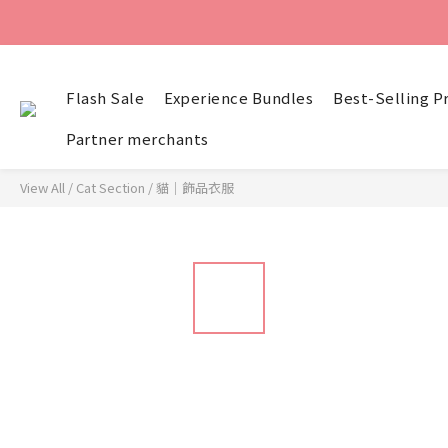
Flash Sale
Experience Bundles
Best-Selling P
Partner merchants
View All
/
Cat Section
/
貓｜飾品衣服