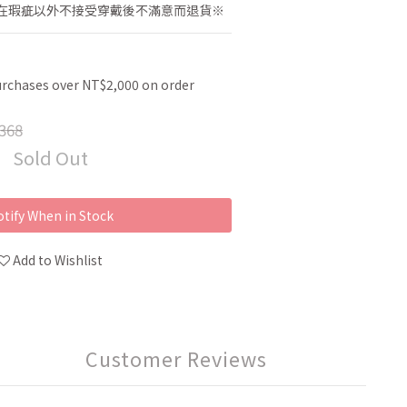
在瑕疵以外不接受穿戴後不滿意而退貨※
urchases over NT$2,000 on order
368
Sold Out
tify When in Stock
Add to Wishlist
Customer Reviews