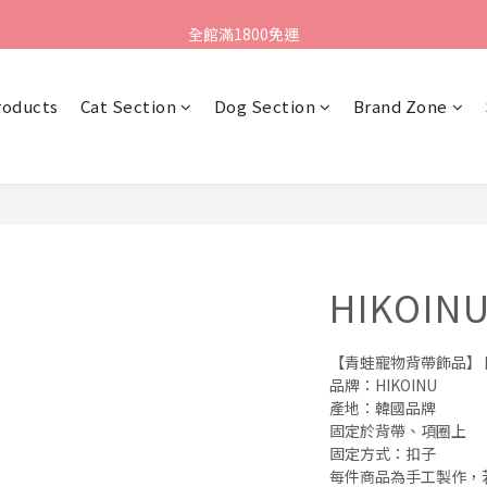
新朋友領購物金$100 點我去領▸
全館滿1800免運
新朋友領購物金$100 點我去領▸
roducts
Cat Section
Dog Section
Brand Zone
HIKOIN
【青蛙寵物背帶飾品】 
品牌：HIKOINU
產地：韓國品牌
固定於背帶、項圈上
固定方式：扣子
每件商品為手工製作，