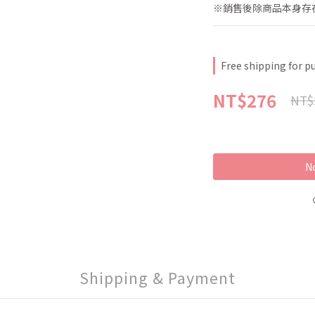
※銷售後除商品本身存
Free shipping for p
NT$276
NT$
No
Shipping & Payment