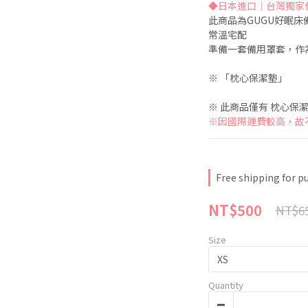
◆日本進口｜台灣獨家
此商品為GUGU好眠床
常溫宅配
準備一套備用罩套，作
※ 「枕心保潔墊」
※ 此商品僅有 枕心保潔
※因國際運費較高，故
Free shipping for p
NT$500
NT$6
Size
Quantity