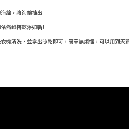
裹的海綿，將海綿抽出
綿依然維持乾淨如新!
丟進洗衣機清洗，並拿出晾乾即可，簡單無煩惱，可以用到天