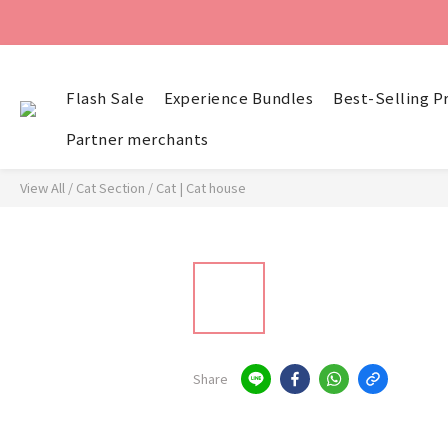
Flash Sale
Experience Bundles
Best-Selling P
Partner merchants
View All
/
Cat Section
/
Cat | Cat house
Share