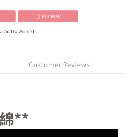
BUY NOW
Add to Wishlist
Customer Reviews
綿**