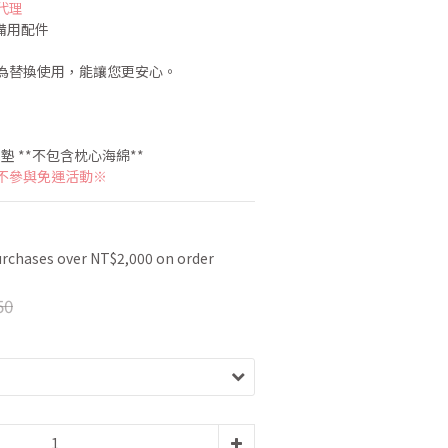
代理
備用配件
為替換使用，能讓您更安心。
墊 **不包含枕心海綿** 
不參與免運活動※ 
urchases over NT$2,000 on order
50