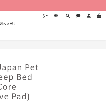
$
Shop All
BUY NOW
Japan Pet
eep Bed
Core
ive Pad)