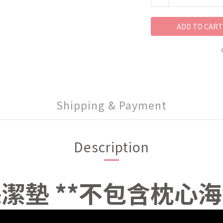
ADD TO CART
Shipping & Payment
Description
潔墊 **不包含枕心海