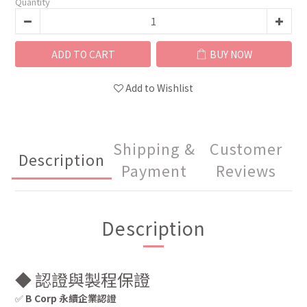
Quantity
ADD TO CART
BUY NOW
Add to Wishlist
Shipping &
Customer
Description
Payment
Reviews
Description
◆ 認證與製程保證
✅
B Corp 永續企業認證