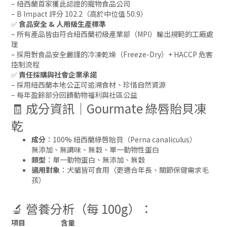
– 紐西蘭首家獲此認證的寵物食品公司
– B Impact 評分 102.2（高於中位值 50.9）
✅
食品安全 & 人用級生產標準
– 所有產品皆由符合紐西蘭初級產業部（MPI）輸出規範的工廠處
理
– 採用對食品安全嚴謹的冷凍乾燥（Freeze-Dry）+ HACCP 危害
控制流程
✅
責任採購與社會企業承諾
– 採用紐西蘭本地公正可追溯食材、珍惜自然資源
– 每年盈餘部分回饋動物福利與社區公益
🧾 成分資訊｜Gourmate 綠唇貽貝凍
乾
成分
：100% 紐西蘭綠唇貽貝（Perna canaliculus）
無添加、無調味、無穀、單一動物性蛋白
類型
：單一動物蛋白、無添加、無穀
適用對象
：犬貓皆可食用（更適合年長、關節保健需求毛
孩）
🔬 營養分析（每 100g）：
項目
含量