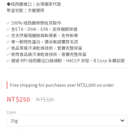
◆紐西蘭進口｜台灣獨家代理
常溫宅配｜犬貓適用
✅ 100% 紐西蘭綠唇貽貝製作
✅ 含ETA、DHA、EPA，支持關節保健
✅ 含天然葡萄糖胺與軟骨素，支持軟骨
✅ 單一動物性蛋白，適合敏感體質毛孩
✅ 食品等級冷凍乾燥技術，營養完整保留
✅ 使用食品級冷凍乾燥技術，營養完整保留
✅ 通過 MPI 紐西蘭出口級規範、HACCP 流程、B Corp 永續認證
Free shipping for purchases over NT$2,000 on order
NT$250
NT$320
Color