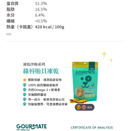
蛋白質
51.3%
脂肪
16.5%
水分
6.4%
纖維
<0.5%
熱量（卡路里）
428 kcal / 100g