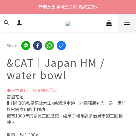
新朋友領購物金$100 點我去領▸
新朋友領購物金$100 點我去領▸
全館滿1800免運
新朋友領購物金$100 點我去領▸
Share
&CAT｜Japan HM /
water bowl
◆日本進口｜台灣獨家代理
常溫宅配
▌HM BOWL是飛鎢木工x美濃燒水碗，外觀莊嚴迷人，是一家位
於飛鎢高山的小作坊
擁有1300年的家具工匠歷史，繼承了岐阜縣多治見市的工匠精
神。
重量：約 1,300g