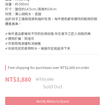
容量：約 500ml
尺寸：盤徑約14.5cm /高度約14cm
材質：實心胡桃木、瓷器
由於純手工燒製程度和釉料性質，每件顏色都有獨特的輕微的個
體差異美。
✔︎每件產品都擁有不同的些微紋路 存在著手工匠人自製的美
✔︎適用於貓、狗皆可
✔︎可使用微波爐和洗碗機
✔︎存放充足的食物和水。碗器可從底座拆下來
Free shipping for purchases over NT$2,000 on order
NT$3,880
NT$5,080
Sold Out
Notify When in Stock