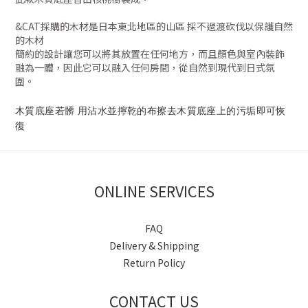
&CAT採購的木材是日本東北地區的山區 採不過渡砍伐以保護自然
的木材
簡約的設計讓您可以將其放置在任何地方，而且顏色與室內裝飾
融為一體，因此它可以融入任何房間，從自然到現代到日式氛
圍。
木質底座若髒 用沾水並擰乾的布擦去木質底座上的污垢即可恢
復
ONLINE SERVICES
FAQ
Delivery & Shipping
Return Policy
CONTACT US