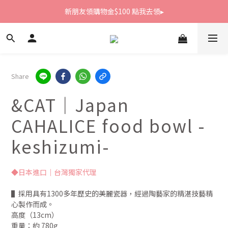
新朋友領購物金$100 點我去領▸
新朋友領購物金$100 點我去領▸
全館滿1800免運
新朋友領購物金$100 點我去領▸
Share
&CAT｜Japan
CAHALICE food bowl -
keshizumi-
◆日本進口｜台灣獨家代理
▌採用具有1300多年歷史的美麗瓷器，經過陶藝家的精湛技藝精
心製作而成。
高度（13cm）
重量：約 780g