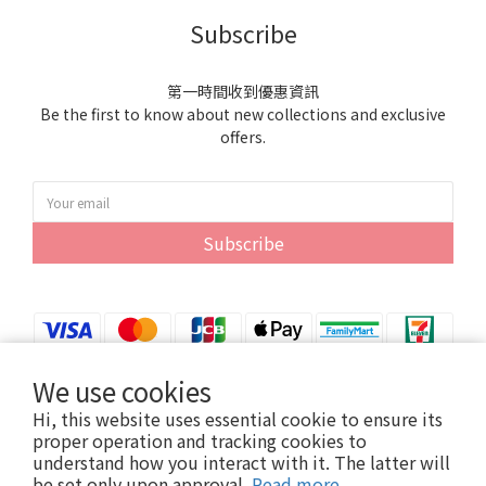
Subscribe
第一時間收到優惠資訊
Be the first to know about new collections and exclusive
offers.
Subscribe
We use cookies
Hi, this website uses essential cookie to ensure its
proper operation and tracking cookies to
understand how you interact with it. The latter will
Copyright© 2024 紫雲貿易股份有限公司
be set only upon approval.
Read more