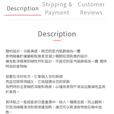
Shipping &
Customer
Description
Payment
Reviews
Description
簡約設計，功能美感，與您的室內裝飾融為一體
食物碗基於讓貓輕鬆進食並減少關節低頭負擔的設計
擁有乾淨簡單的線性杯形設計，可與您的室內裝飾融為一體. 獨特
時尚的食物碗
放置在任何地方，它會融入任何房間
而且您使用得越久，它就越適合您的家飾
我們特別注意碗的深度和角度，以確保食物不易溢出撒滿地且易
於食用。
其特點之一是底座部分重量適中，給人一種穩定感，防止翻倒。
可用洗碗機清洗和微波爐加熱，讓您可以將濕食物放在碗中加
熱。