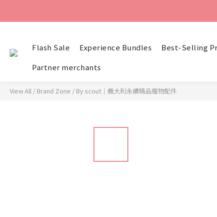
Flash Sale
Experience Bundles
Best-Selling P
Partner merchants
View All
/
Brand Zone
/
By scout｜義大利永續精品寵物配件