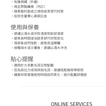
・有機棉繩（外層）
・再生聚酯纖維（內芯）
・蘋果廢料製成之環保皮革替代材質
・低鋅含量實心黃銅五金
使用與保養
・建議以清水或中性清潔劑局部清潔
・避免長時間浸泡皮革替代材質部位
・清潔後自然陰乾，避免高溫曝曬
・接觸海水或沙灘後，建議以清水沖洗
貼心提醒
・適用於大多數毛孩日常配戴
・若為高拉力或易掙脫毛孩，建議搭配胸背帶使用
・繩索材質會隨使用時間自然柔化，提升配戴舒適度
ONLINE SERVICES