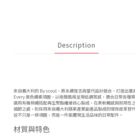
Description
來自義大利的 By scout，將永續理念與當代設計融合，打造出
Every 黑色繩索項圈，以極簡風格呈現低調質感，適合日常各
選用有機棉繩搭配再生聚酯纖維核心製成，在柔軟觸感與耐用性
細節之處，則採用來自義大利蘋果產業副產品製成的環保皮革替
這不只是一條項圈，而是一件能體現生活品味的日常配件。
材質與特色