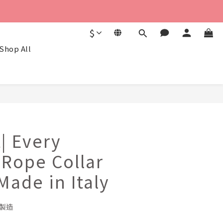
$
Shop All
BUY NOW
| Every
 Rope Collar
Made in Italy
製造