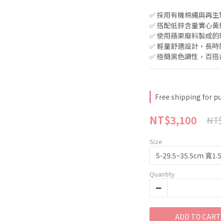
✅ 採用有機棉繩與再
✅ 搭配低鋅含量實心
✅ 使用蘋果廢料製成
✅ 輕量舒適設計，長
✅ 極簡黑色調性，百
Free shipping for p
NT$3,100
NT$
Size
Quantity
ADD TO CART