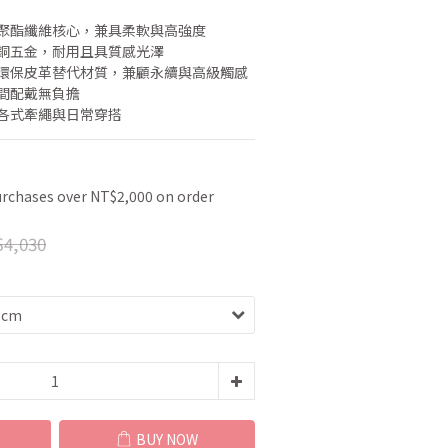
生聚酯纖維核心，兼具柔軟與高強度
黃銅五金，耐用且具質感光澤
的環保皮革替代材質，兼顧永續與高級觸感
時間配戴無負擔
搭各式牽繩與日常穿搭
urchases over NT$2,000 on order
4,030
BUY NOW