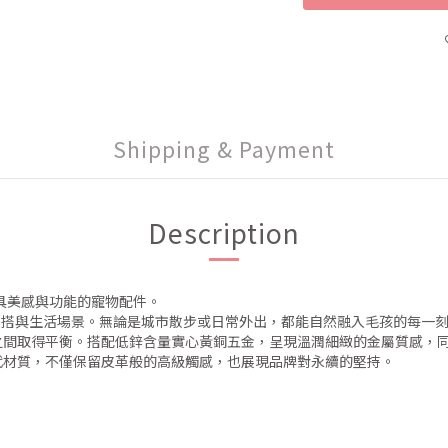
Shipping & Payment
Description
兼具美感與功能的寵物配件。
種穿搭與生活場景。無論是城市散步或日常外出，都能自然融入毛孩的每一
之間取得平衡。搭配低鋅含量實心黃銅五金，呈現溫潤細緻的金屬質感，
代材質，不僅保留皮革般的高級觸感，也展現品牌對永續的堅持。