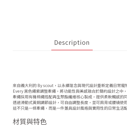
Description
來自義大利的 By scout，以永續理念與現代設計重新定義日常
Every 黑色繩索調整牽繩，將功能性與美感融合於簡約設計
牽繩採用有機棉繩搭配再生聚酯纖維核心製成，提供柔軟觸感的
透過滑動式黃銅調節設計，可自由調整長度，並可肩背或腰繞使
這不只是一條牽繩，而是一件兼具設計風格與實用性的日常生活
材質與特色