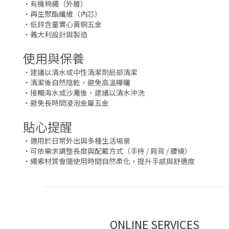
・有機棉繩（外層）
・再生聚酯纖維（內芯）
・低鋅含量實心黃銅五金
・義大利設計與製造
使用與保養
・建議以清水或中性清潔劑局部清潔
・清潔後自然陰乾，避免高溫曝曬
・接觸海水或沙灘後，建議以清水沖洗
・避免長時間浸泡金屬五金
貼心提醒
・適用於日常外出與多種生活場景
・可依需求調整長度與配戴方式（手持 / 肩背 / 腰繞）
・繩索材質會隨使用時間自然柔化，提升手感與舒適度
ONLINE SERVICES