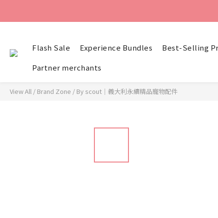
Flash Sale
Experience Bundles
Best-Selling P
Partner merchants
View All
/
Brand Zone
/
By scout｜義大利永續精品寵物配件