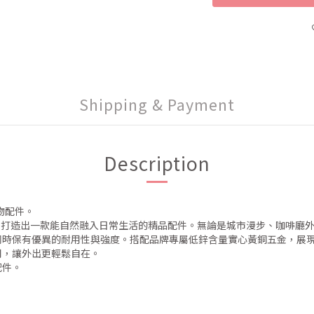
Shipping & Payment
Description
寵物配件。
之中，打造出一款能自然融入日常生活的精品配件。無論是城市漫步、咖啡廳
同時保有優異的耐用性與強度。搭配品牌專屬低鋅含量實心黃銅五金，展
用，讓外出更輕鬆自在。
配件。