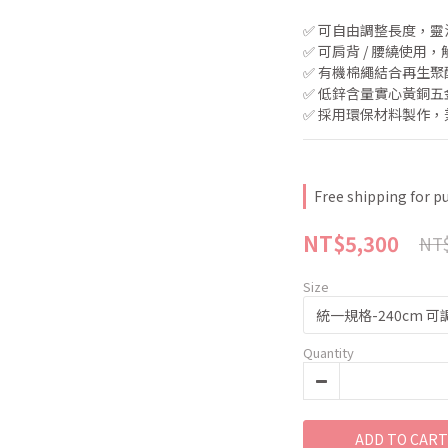
✅ 可自由調整長度，
✅ 可肩背 / 腰繞使用
✅ 有機棉繩結合再生
✅ 低鋅含量實心黃銅
✅ 採用環保材料製作
Free shipping for p
NT$5,300
NT$
Size
Quantity
ADD TO CART