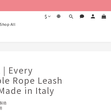
$
Shop All
BUY NOW
 | Every
ble Rope Leash
Made in Italy
製造
用