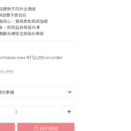
靈活應對不同外出情境
，解放雙手更自在
聚酯核心，兼具柔軟與高強度
五金，耐用且具質感光澤
，兼顧永續理念與設計美感
urchases over NT$2,000 on order
6,890
BUY NOW