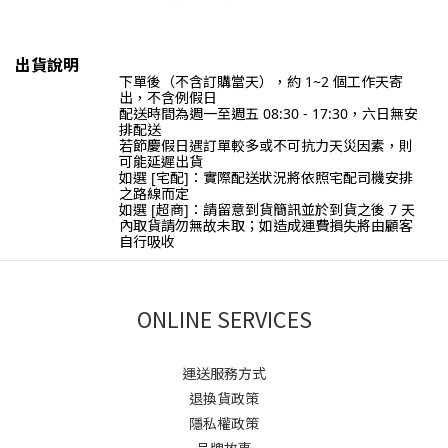
出貨說明
下單後（不含訂購當天），約
1~2
個工作天寄
出，不含例假日
配送時間為
週一至週五 08:30 - 17:30，六日無安
排配送
若節慶假日遇訂單較多或不可抗力天災因素，則
可能延遲出貨
如選 [宅配]：實際配送狀況將依照宅配司機安排
之路線而定
如選 [超商]：請留意到貨簡訊並於到貨之後 7
天
內取貨請勿無故未取；如造成運費損失將由顧客
自行吸收
ONLINE SERVICES
運送服務方式
退換貨政策
隱私權政策