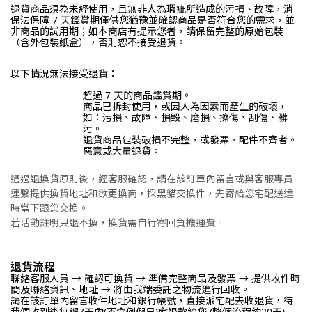
退貨商品須為未經使用，且無非人為瑕疵所造成的污損、故障，消
保法保障 7 天鑑賞期僅供您猶豫並確認商品是否符合您的需求，並
非商品的試用期；如本商店有提示您者，請保留完整的原始包裝
（含外包裝紙盒），否則恕不接受退貨。
以下情況無法接受退貨：
超過 7 天的商品鑑賞期。
商品已拆封使用，或因人為因素而產生的破壞，
如：污損、故障、損毀、磨損、擦傷、刮傷、髒
污。
退貨商品包裝破損不完整，或發票、配件不齊者。
惡意或大量退貨。
通過退換貨原則後，經客服確認，請在該訂單內留言或與客服專員
連繫提供換貨地址和欲更換商，採黑貓交換件，先寄給您宅配送達
時當下跟您交換。
若活動註明只退不換，換貨需自行寄回負擔運費。
退貨流程
聯絡客服人員 → 確認可換貨 → 準備完整商品及發票 → 提供收件時
間及聯絡資訊、地址 → 將由我端委託之物流進行回收。
請在該訂單內留言收件地址和銀行帳號，直接派宅配去收退貨，待
我們收到後無誤7天內(不含例假日)會退款給您 (整個流程約20天)