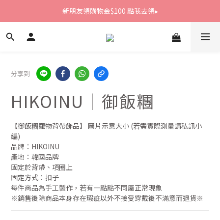
新朋友領購物金$100 點我去領▸
新朋友領購物金$100 點我去領▸
全館滿1800免運
新朋友領購物金$100 點我去領▸
分享到
HIKOINU｜御飯糰
【御飯糰寵物背帶飾品】 圖片示意大小 (若需實際測量請私訊小
編)
品牌：HIKOINU
產地：韓國品牌
固定於背帶、項圈上
固定方式：扣子
每件商品為手工製作，若有一點點不同屬正常現象
※銷售後除商品本身存在瑕疵以外不接受穿戴後不滿意而退貨※