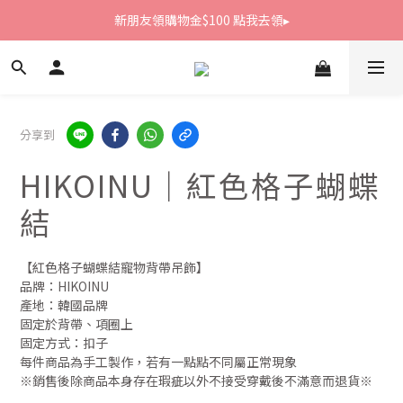
新朋友領購物金$100 點我去領▸
新朋友領購物金$100 點我去領▸
全館滿1800免運
新朋友領購物金$100 點我去領▸
分享到
HIKOINU｜紅色格子蝴蝶
結
【紅色格子蝴蝶結寵物背帶吊飾】
品牌：HIKOINU
產地：韓國品牌
固定於背帶、項圈上
固定方式：扣子
每件商品為手工製作，若有一點點不同屬正常現象
※銷售後除商品本身存在瑕疵以外不接受穿戴後不滿意而退貨※