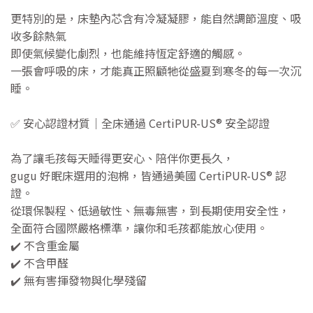
更特別的是，床墊內芯含有冷凝凝膠，能自然調節溫度、吸
收多餘熱氣
即使氣候變化劇烈，也能維持恆定舒適的觸感。
一張會呼吸的床，才能真正照顧牠從盛夏到寒冬的每一次沉
睡。
✅ 安心認證材質｜全床通過 CertiPUR-US® 安全認證
為了讓毛孩每天睡得更安心、陪伴你更長久，
gugu 好眠床選用的泡棉，皆通過美國 CertiPUR-US® 認
證。
從環保製程、低過敏性、無毒無害，到長期使用安全性，
全面符合國際嚴格標準，讓你和毛孩都能放心使用。
✔️ 不含重金屬
✔️ 不含甲醛
✔️ 無有害揮發物與化學殘留