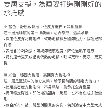
雙層支撐，為睡姿打造剛剛好的
承托感
🔷 藍色｜舒壓放鬆層：低反彈泡棉 + 冷卻凝膠
這一層是睡眠的第一接觸面，貼合身形，溫柔承接。
▸採用低反彈記憶泡棉，幫助毛孩釋放關節壓力、減輕足部
負擔
▸表層含冷凝凝膠，可調節體感溫度，降低過熱不適感
▸特別適合夏天或體質偏熱的毛孩，睡得更深、更涼、更安
穩
🟫 米色｜穩固支撐層：高回彈支撐泡棉
這一層是整張床的核心支架，給予長時間的穩定支撐力。
▸使用高密度支撐泡棉，不易塌陷、能承托全身重量
▸提供穩定彈性，即使毛孩翻身、跳躍，也不會造成床墊變
形
▸適合所有年齡、體型與體重的狗狗，特別適合中大型犬或