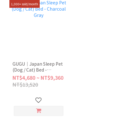
1,000+ sold/month
GUGU｜Japan Sleep Pet
(Dog / Cat) Bed -
Charcoal Gray
NT$4,680 ~ NT$9,360
NT$13,520