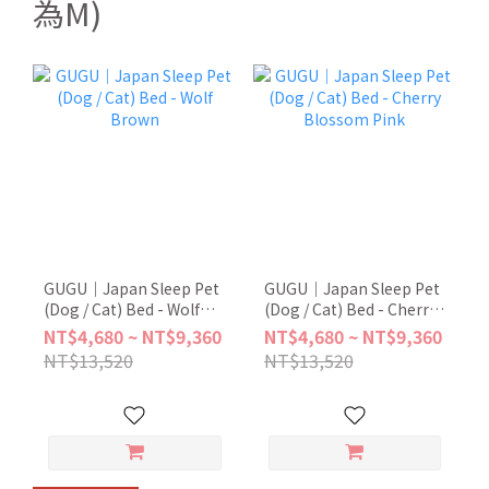
為M)
GUGU｜Japan Sleep Pet
GUGU｜Japan Sleep Pet
(Dog / Cat) Bed - Wolf
(Dog / Cat) Bed - Cherry
Brown
Blossom Pink
NT$4,680 ~ NT$9,360
NT$4,680 ~ NT$9,360
NT$13,520
NT$13,520