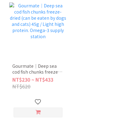
Gourmate｜Deep sea
cod fish chunks freeze-
dried (can be eaten by
NT$230 ~ NT$433
dogs and cats) 45g /
NT$620
Light high protein.
Omega-3 supply station