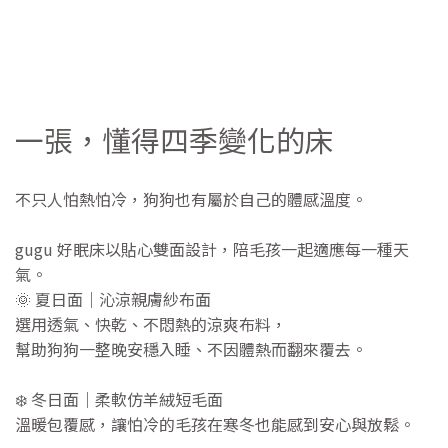
一張，懂得四季變化的床
不只人怕熱怕冷，狗狗也有屬於自己的體感溫度。
gugu 好眠床以貼心雙面設計，陪毛孩一起適應每一種天
氣。
🌞 夏日面｜沁涼親膚紗布面
選用透氣、快乾、不悶熱的涼爽布料，
幫助狗狗一整晚安穩入睡、不因體熱而翻來覆去。
❄️ 冬日面｜柔軟仿羊絨短毛面
溫暖包覆感，讓怕冷的毛孩在寒冬也能感到安心與放鬆。