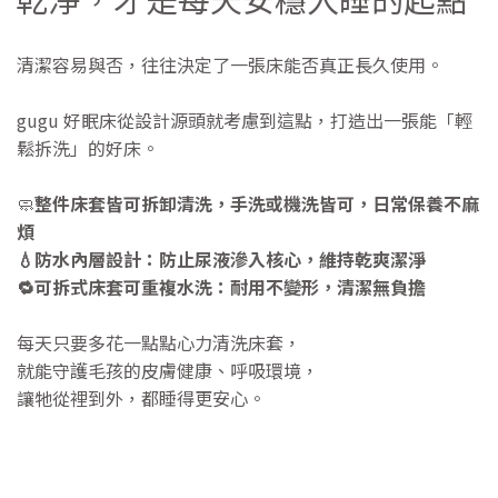
清潔容易與否，往往決定了一張床能否真正長久使用。
gugu 好眠床從設計源頭就考慮到這點，打造出一張能「輕
鬆拆洗」的好床。
🧼
整件床套皆可拆卸清洗，手洗或機洗皆可，日常保養不麻
煩
💧防水內層設計：防止尿液滲入核心，維持乾爽潔淨
🔁可拆式床套可重複水洗：耐用不變形，清潔無負擔
每天只要多花一點點心力清洗床套，
就能守護毛孩的皮膚健康、呼吸環境，
讓牠從裡到外，都睡得更安心。