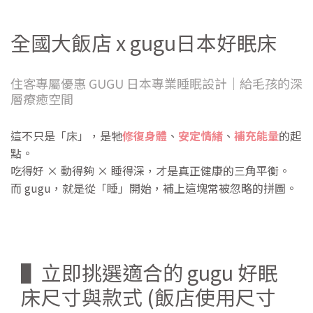
全國大飯店 x gugu日本好眠床
住客專屬優惠 GUGU 日本專業睡眠設計｜給毛孩的深
層療癒空間
這不只是「床」，是牠
修復身體
、
安定情緒
、
補充能量
的起
點。
吃得好 × 動得夠 × 睡得深，才是真正健康的三角平衡。
而 gugu，就是從「睡」開始，補上這塊常被忽略的拼圖。
▌立即挑選適合的 gugu 好眠
床尺寸與款式 (飯店使用尺寸