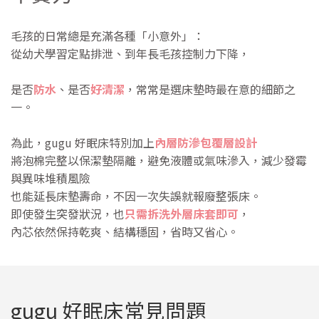
毛孩的日常總是充滿各種「小意外」：
從幼犬學習定點排泄、到年長毛孩控制力下降，
是否
防水
、是否
好清潔
，常常是選床墊時最在意的細節之
一。
為此，gugu 好眠床特別加上
內層防滲包覆層設計
將泡棉完整以保潔墊隔離，避免液體或氣味滲入，減少發霉
與異味堆積風險
也能延長床墊壽命，不因一次失誤就報廢整張床。
即使發生突發狀況，也
只需拆洗外層床套即可
，
內芯依然保持乾爽、結構穩固，省時又省心。
gugu 好眠床常見問題