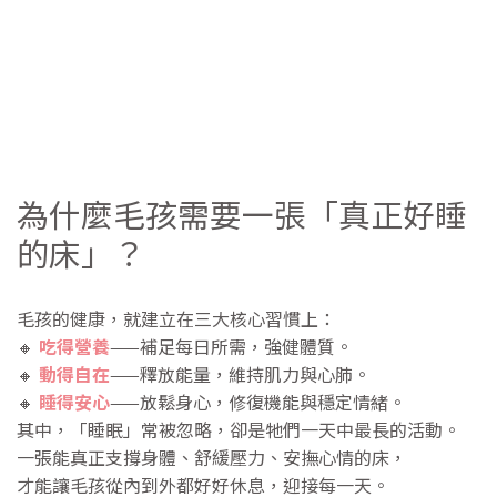
為什麼毛孩需要一張「真正好睡
的床」？
毛孩的健康，就建立在三大核心習慣上：
🔸
吃得營養
——補足每日所需，強健體質。
🔸
動得自在
——釋放能量，維持肌力與心肺。
🔸
睡得安心
——放鬆身心，修復機能與穩定情緒。
其中，「睡眠」常被忽略，卻是牠們一天中最長的活動。
一張能真正支撐身體、舒緩壓力、安撫心情的床，
才能讓毛孩從內到外都好好休息，迎接每一天。