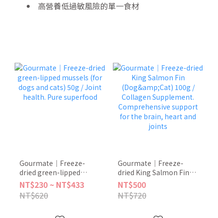
高營養低過敏風險的單一食材
Gourmate｜Freeze-
Gourmate｜Freeze-
dried green-lipped
dried King Salmon Fin
mussels (for dogs and
(Dog&Cat) 100g /
NT$230 ~ NT$433
NT$500
cats) 50g / Joint health.
Collagen Supplement.
NT$620
NT$720
Pure superfood
Comprehensive support
for the brain, heart and