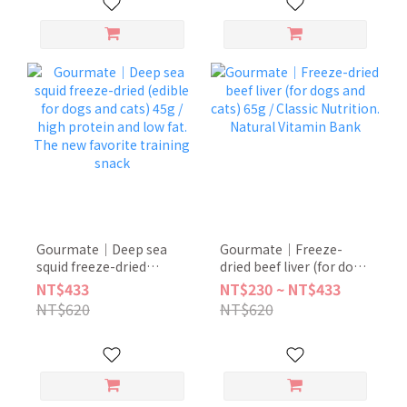
joints
Gourmate｜Deep sea
Gourmate｜Freeze-
squid freeze-dried
dried beef liver (for dogs
(edible for dogs and
and cats) 65g / Classic
NT$433
NT$230 ~ NT$433
cats) 45g / high protein
Nutrition. Natural
NT$620
NT$620
and low fat. The new
Vitamin Bank
favorite training snack